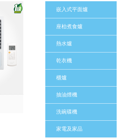
嵌入式平面爐
座枱煮食爐
熱水爐
乾衣機
櫃爐
抽油煙機
洗碗碟機
家電及家品