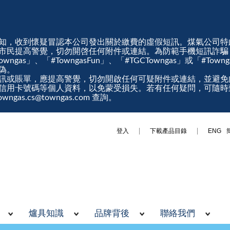
知，收到懷疑冒認本公司發出關於繳費的虛假短訊。煤氣公司特
市民提高警覺，切勿開啓任何附件或連結。為防範手機短訊詐騙
gas」、「#TowngasFun」、「#TGCTowngas」或「#Tow
真偽。
訊或賬單，應提高警覺，切勿開啟任何可疑附件或連結，並避免
信用卡號碼等個人資料，以免蒙受損失。若有任何疑問，可隨時
ngas.cs@towngas.com 查詢。
登入
下載產品目錄
ENG
爐具知識
品牌背後
聯絡我們