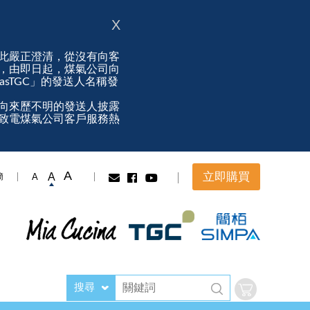
X
此嚴正澄清，從沒有向客
，由即日起，煤氣公司向
ngasTGC」的發送人名稱發
向來歷不明的發送人披露
致電煤氣公司客戶服務熱
A
立即購買
A
A
簡
搜尋