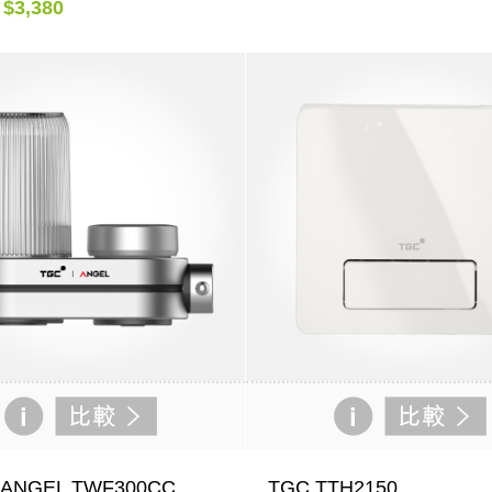
$3,380
 ANGEL TWF300CC
TGC TTH2150