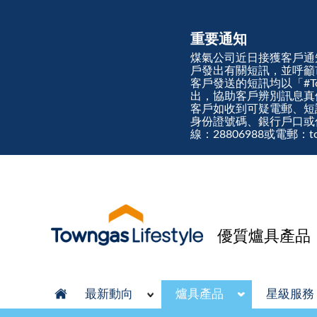
重要通知
煤氣公司近日接獲客戶通
戶發出有關短訊，並呼籲
客戶發送的短訊均以「#Town
出，協助客戶辨別訊息
客戶如收到可疑電郵、短
身份證號碼、銀行戶口或
線：28806988或電郵：tow
優質爐具產品
最新動向
爐具產品
星級服務