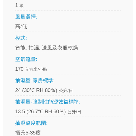
1
級
風量選擇:
高/低
模式:
智能, 抽濕, 送風及衣服乾燥
空氣流量:
170
立方米/小時
抽濕量-廠房標準:
24 (30℃ RH 80％)
公升/日
抽濕量-強制性能源效益標準:
13.5 (26.7℃ RH 60％)
公升/日
抽濕溫度範圍:
攝氏5-35度