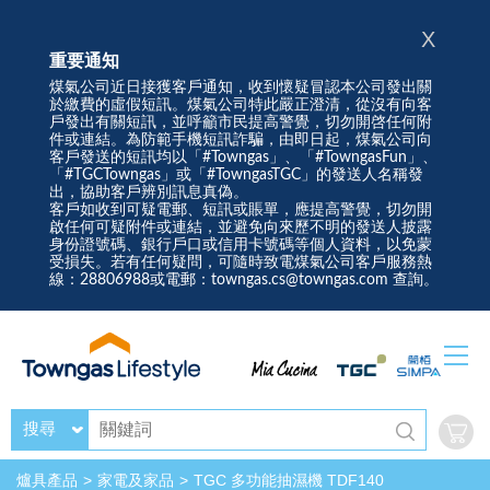
X
重要通知
煤氣公司近日接獲客戶通知，收到懷疑冒認本公司發出關
於繳費的虛假短訊。煤氣公司特此嚴正澄清，從沒有向客
戶發出有關短訊，並呼籲市民提高警覺，切勿開啓任何附
件或連結。為防範手機短訊詐騙，由即日起，煤氣公司向
客戶發送的短訊均以「#Towngas」、「#TowngasFun」、
「#TGCTowngas」或「#TowngasTGC」的發送人名稱發
出，協助客戶辨別訊息真偽。
客戶如收到可疑電郵、短訊或賬單，應提高警覺，切勿開
啟任何可疑附件或連結，並避免向來歷不明的發送人披露
身份證號碼、銀行戶口或信用卡號碼等個人資料，以免蒙
受損失。若有任何疑問，可隨時致電煤氣公司客戶服務熱
線：28806988或電郵：towngas.cs@towngas.com 查詢。
搜尋
爐具產品
家電及家品
TGC 多功能抽濕機 TDF140