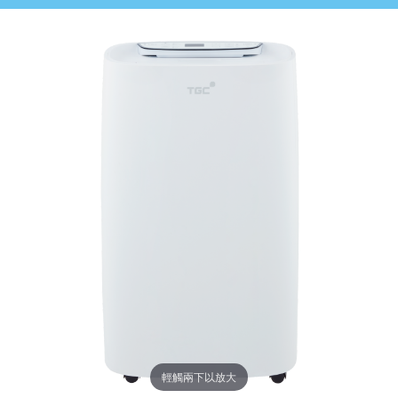
輕觸兩下以放大