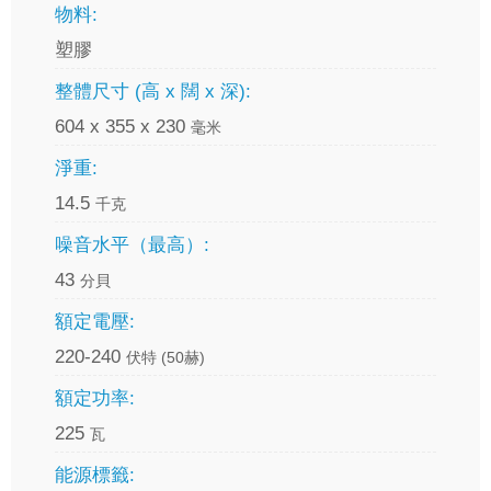
物料:
塑膠
整體尺寸 (高 x 闊 x 深):
604 x 355 x 230
毫米
淨重:
14.5
千克
噪音水平（最高）:
43
分貝
額定電壓:
220-240
伏特 (50赫)
額定功率:
225
瓦
能源標籤: