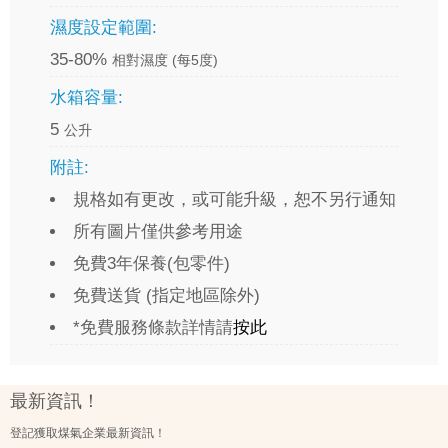
濕度設定範圍:
35-80%
相對濕度 (每5度)
水箱容量:
5
公升
附註:
規格如有更改，或可能升級，恕不另行通知
所有圖片僅供參考用途
免費3年保養(包零件)
免費送貨 (指定地區除外)
*免費服務條款詳情請
按此
最新資訊！
登記獲取煤氣企業最新資訊！