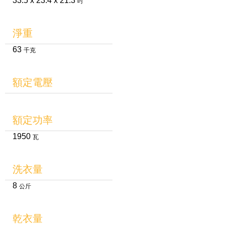
33.5 x 23.4 x 21.3
吋
淨重
63
千克
額定電壓
額定功率
1950
瓦
洗衣量
8
公斤
乾衣量