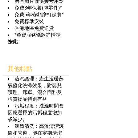
所有圖片僅供參考用途
免費3年保養(包零件)*
免費5年變頻摩打保養*
免費標準安裝
香港地區免費送貨
*免費服務條款詳情請
按此
其他特點
蒸汽護理：產生溫暖蒸
氣優化洗滌效果，對嬰兒
護理、床單、混合面料及
棉質物品特別有益
污垢程度：洗滌時間會
因應選擇的污垢程度增加
或減少。
滾筒清洗：高溫清潔滾
筒和管道，能在定期清潔