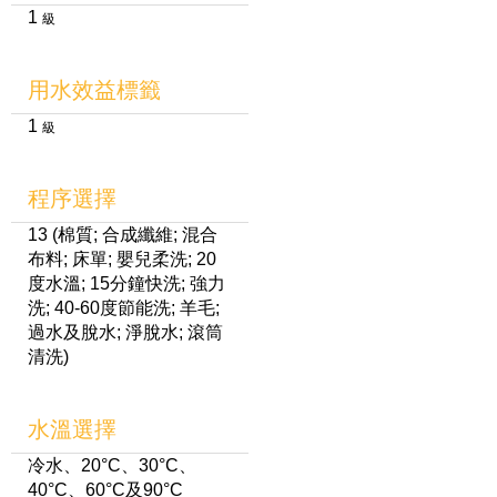
1
級
用水效益標籤
1
級
程序選擇
13 (棉質; 合成纖維; 混合
布料; 床單; 嬰兒柔洗; 20
度水溫; 15分鐘快洗; 強力
洗; 40-60度節能洗; 羊毛;
過水及脫水; 淨脫水; 滾筒
清洗)
水溫選擇
冷水、20°C、30°C、
40°C、60°C及90°C