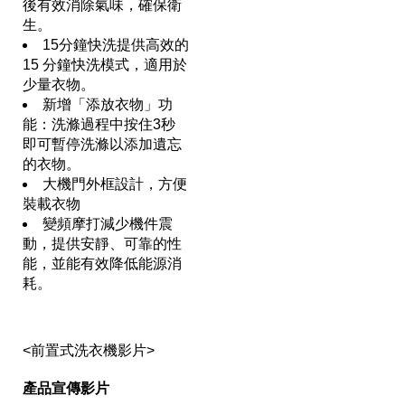
後有效消除氣味，確保衛
生。
15分鐘快洗提供高效的
15 分鐘快洗模式，適用於
少量衣物。
新增「添放衣物」功
能：洗滌過程中按住3秒
即可暫停洗滌以添加遺忘
的衣物。
大機門外框設計，方便
裝載衣物
變頻摩打減少機件震
動，提供安靜、可靠的性
能，並能有效降低能源消
耗。
<前置式洗衣機影片>
產品宣傳影片