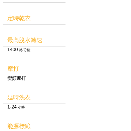
定時乾衣
最高脫水轉速
1400
轉/分鐘
摩打
變頻摩打
延時洗衣
1-24
小時
能源標籤