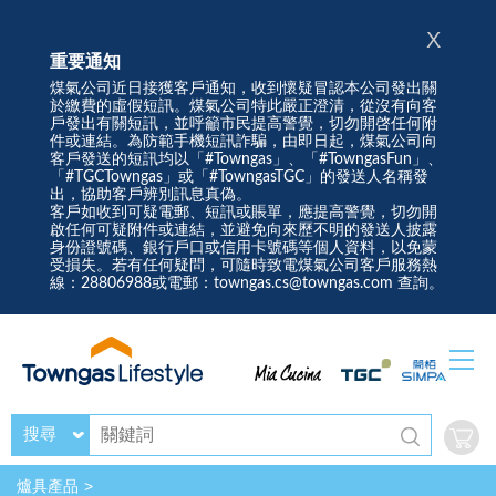
X
重要通知
煤氣公司近日接獲客戶通知，收到懷疑冒認本公司發出關
於繳費的虛假短訊。煤氣公司特此嚴正澄清，從沒有向客
戶發出有關短訊，並呼籲市民提高警覺，切勿開啓任何附
件或連結。為防範手機短訊詐騙，由即日起，煤氣公司向
客戶發送的短訊均以「#Towngas」、「#TowngasFun」、
「#TGCTowngas」或「#TowngasTGC」的發送人名稱發
出，協助客戶辨別訊息真偽。
客戶如收到可疑電郵、短訊或賬單，應提高警覺，切勿開
啟任何可疑附件或連結，並避免向來歷不明的發送人披露
身份證號碼、銀行戶口或信用卡號碼等個人資料，以免蒙
受損失。若有任何疑問，可隨時致電煤氣公司客戶服務熱
線：28806988或電郵：towngas.cs@towngas.com 查詢。
搜尋
爐具產品