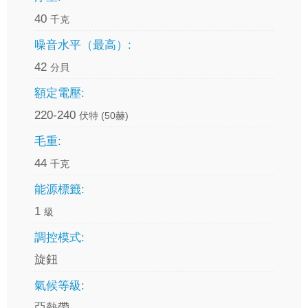
40
千克
噪音水平（最高）:
42
分貝
額定電壓:
220-240
伏特 (50赫)
毛重:
44
千克
能源標籤:
1
級
調控模式:
旋鈕
氣候等級:
亞熱帶