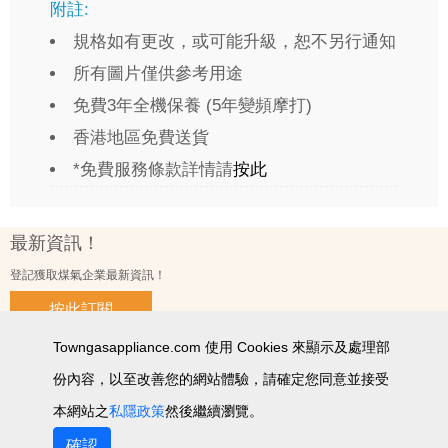
附註:
規格如有更改，或可能升級，恕不另行通知
所有圖片僅供參考用途
免費3年全機保養 (5年變頻摩打)
香港地區免費送貨
*免費服務條款詳情請
按此
最新資訊！
登記獲取煤氣企業最新資訊！
按此訂閱
Towngasappliance.com 使用 Cookies 來顯示及處理部
份內容，以至改善您的網站體驗，請確定您同意並接受
使用條款及細則
私隱政策聲明
個人資料收集聲明
智能產品私隱政策
網站圖
本網站之
私隱政策
然後繼續瀏覽。
2026 © 版權所有 ‧ 煤氣企業有限公司
確認