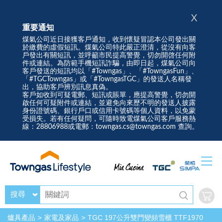
X
重要通知
煤氣公司近日接獲客戶通知，收到懷疑冒認本公司發出關
於繳費的虛假短訊。煤氣公司特此嚴正澄清，從沒有向客
戶發出有關短訊，並呼籲市民提高警覺，切勿開啓任何附
件或連結。為防範手機短訊詐騙，由即日起，煤氣公司向
客戶發送的短訊均以「#Towngas」、「#TowngasFun」、
「#TGCTowngas」或「#TowngasTGC」的發送人名稱發
出，協助客戶辨別訊息真偽。
客戶如收到可疑電郵、短訊或賬單，應提高警覺，切勿開
啟任何可疑附件或連結，並避免向來歷不明的發送人披露
身份證號碼、銀行戶口或信用卡號碼等個人資料，以免蒙
受損失。若有任何疑問，可隨時致電煤氣公司客戶服務熱
線：28806988或電郵：towngas.cs@towngas.com 查詢。
搜尋
爐具產品
家電及家品
TGC 197公升雙門變頻雪櫃 TTF1970