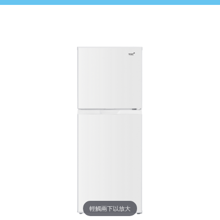
輕觸兩下以放大