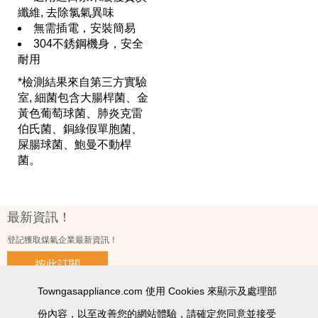
纖維, 去除氯氣異味
無需插電，安裝簡易
304不銹鋼機身，安全
耐用
*檢測結果來自第三方實驗
室, 細菌包含大腸桿菌、金
黃色葡萄球菌、肺炎克雷
伯氏菌、銅綠假單胞菌、
屎腸球菌、鮑曼不動桿
菌。
最新資訊！
登記獲取煤氣企業最新資訊！
按此訂閱
Towngasappliance.com 使用 Cookies 來顯示及處理部
份內容，以至改善您的網站體驗，請確定您同意並接受
使用條款及細則
私隱政策聲明
個人資料收集聲明