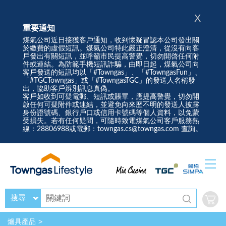
X
重要通知
煤氣公司近日接獲客戶通知，收到懷疑冒認本公司發出關
於繳費的虛假短訊。煤氣公司特此嚴正澄清，從沒有向客
戶發出有關短訊，並呼籲市民提高警覺，切勿開啓任何附
件或連結。為防範手機短訊詐騙，由即日起，煤氣公司向
客戶發送的短訊均以「#Towngas」、「#TowngasFun」、
「#TGCTowngas」或「#TowngasTGC」的發送人名稱發
出，協助客戶辨別訊息真偽。
客戶如收到可疑電郵、短訊或賬單，應提高警覺，切勿開
啟任何可疑附件或連結，並避免向來歷不明的發送人披露
身份證號碼、銀行戶口或信用卡號碼等個人資料，以免蒙
受損失。若有任何疑問，可隨時致電煤氣公司客戶服務熱
線：28806988或電郵：towngas.cs@towngas.com 查詢。
搜尋
爐具產品