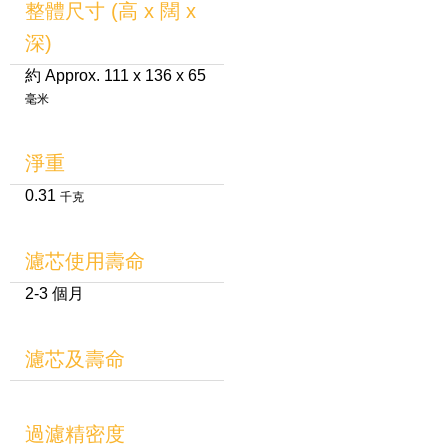
整體尺寸 (高 x 闊 x
深)
約 Approx. 111 x 136 x 65
毫米
淨重
0.31
千克
濾芯使用壽命
2-3 個月
濾芯及壽命
過濾精密度