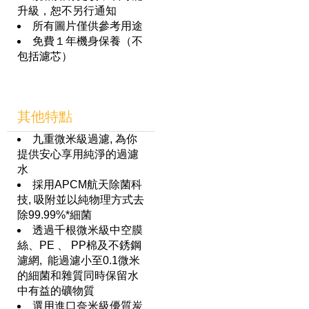
升級，恕不另行通知
所有圖片僅供參考用途
免費１年機身保養（不
包括濾芯）
其他特點
九重微米級過濾, 為你
提供安心享用純淨的過濾
水
採用APCM航天除菌科
技, 吸附並以純物理方式去
除99.99%*細菌
透過千根微米級中空膜
絲、PE 、 PP棉及不銹鋼
濾網, 能過濾小至0.1微米
的細菌和雜質同時保留水
中有益的礦物質
選用進口奈米級優質炭