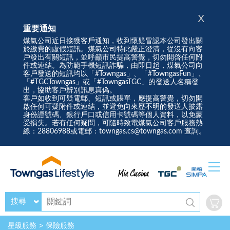
X
重要通知
煤氣公司近日接獲客戶通知，收到懷疑冒認本公司發出關
於繳費的虛假短訊。煤氣公司特此嚴正澄清，從沒有向客
戶發出有關短訊，並呼籲市民提高警覺，切勿開啓任何附
件或連結。為防範手機短訊詐騙，由即日起，煤氣公司向
客戶發送的短訊均以「#Towngas」、「#TowngasFun」、
「#TGCTowngas」或「#TowngasTGC」的發送人名稱發
出，協助客戶辨別訊息真偽。
客戶如收到可疑電郵、短訊或賬單，應提高警覺，切勿開
啟任何可疑附件或連結，並避免向來歷不明的發送人披露
身份證號碼、銀行戶口或信用卡號碼等個人資料，以免蒙
受損失。若有任何疑問，可隨時致電煤氣公司客戶服務熱
線：28806988或電郵：towngas.cs@towngas.com 查詢。
搜尋
星級服務
保險服務