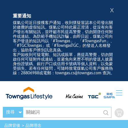
X
重要通知
煤氣公司近日接獲客戶通知，收到懷疑冒認本公司發出關
於繳費的虛假短訊。煤氣公司特此嚴正澄清，從沒有向客
戶發出有關短訊，並呼籲市民提高警覺，切勿開啓任何附
件或連結。為防範手機短訊詐騙，由即日起，煤氣公司向
客戶發送的短訊均以「#Towngas」、「#TowngasFun」、
「#TGCTowngas」或「#TowngasTGC」的發送人名稱發
出，協助客戶辨別訊息真偽。
客戶如收到可疑電郵、短訊或賬單，應提高警覺，切勿開
啟任何可疑附件或連結，並避免向來歷不明的發送人披露
身份證號碼、銀行戶口或信用卡號碼等個人資料，以免蒙
受損失。若有任何疑問，可隨時致電煤氣公司客戶服務熱
線：28806988或電郵：towngas.cs@towngas.com 查詢。
搜尋
品牌背後
品牌理念