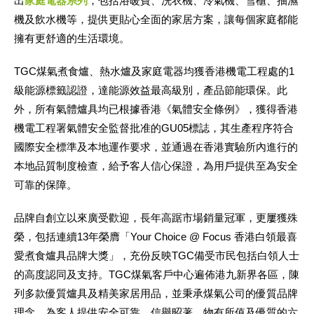
出
家庭電器系列
，包括浴暖寶、洗衣機、冷氣機、雪櫃、抽濕
機及飲水機等，提供更貼心全面的家居方案，讓每個家庭都能
擁有更舒適的生活環境。
TGC煤氣煮食爐、熱水爐及家庭電器均獲香港機電工程處的1
級能源標籤認證，達能源效益最高級別，產品節能環保。此
外，所有氣體爐具均已根據香港《氣體安全條例》，獲得香港
機電工程署氣體安全監督批准的GU05標誌，其生產程序符合
國際安全標準及本地運作要求，並通過在香港實驗所內進行的
本地品質制度檢查，給予客人信心保證，為用戶提供至為安全
可靠的保障。
品牌自創立以來廣受歡迎，長年高踞市場銷量冠軍，更屢獲殊
榮，包括連續13年榮膺「Your Choice @ Focus 香港白領最喜
愛煮食爐具品牌大獎」，充份反映TGC備受市民包括白領人士
的高度認同及支持。TGC煤氣客戶中心遍佈港九新界各區，陳
列多款優質爐具及精美家居用品，並秉承煤氣公司的優質品牌
理念，為客人提供安全可靠、信譽昭著、物有所值及優質的六