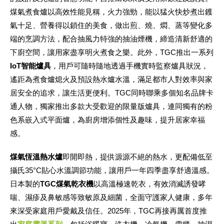
煤氣煮食爐以高效性能見稱，火力強勁，能以猛火快炒煮出鑊
氣十足、營養得以鎖住的美食，做出煎、燒、燜、蒸等變化多
端的烹調方法，配合抽風力特強的抽油煙機，締造清新舒適的
下廚空間，讓用家盡享明火煮食之樂。此外，TGC推出一系列
IoT智能爐具
，用戶可隨時隨地透過手機實時監察爐具狀況，
遙距為煮食爐熄火及預設熱水爐水溫，滿足都市人對效率與家
居安全的追求，讓生活更便利。TGC同時聯乘多個知名品牌卡
通人物，獨家推出多款大受歡迎的限量版爐具，連同獨有的粉
色系嵌入式平面爐，為廚房增添個性及趣味，提升居家幸福
感。
煤氣恆溫熱水爐
即開即熱，提供源源不絕的熱水，更配備低至
攝氏35°C貼心水溫調節功能，讓用戶一年四季盡享舒適溫感。
日本製的
TGC煤氣乾衣機
以高溫極速乾衣，有效消滅誘發哮
喘、濕疹及鼻敏感等致敏原及細菌，全面守護家人健康，多年
來深受家庭用戶愛戴及信任。2025年，TGC再接再厲首度推