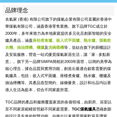
品牌理念
名氣家 (香港) 有限公司旗下的煤氣企業有限公司直屬於香港中
華煤氣有限公司，涵蓋香港零售業務。旗下品牌TGC成立於
2000年，多年來致力為本地家庭提供多元化且創新智能的安全
爐具產品，涵蓋
座枱煮食爐
、
嵌入式平面爐
、
熱水爐
、
煤氣乾
衣機
、
抽油煙機
、
櫃爐
及
洗碗碟機
等，並結合旗下的廚櫃設計
及安裝服務，營造一站式優質煤氣家居生活，讓「家 ‧ 多點新
意」。旗下另一品牌SIMPA簡栢於2003年面世，以簡約美學為
核心理念，揉合品質與實用功能，創造出最適合顧客需要的煤
氣爐具，包括：嵌入式平面爐、座檯煮食爐、熱水爐、櫃爐及
抽油煙機等。其產品造型簡約、線條優美，設計和出品均以香
港人生活為藍本，切合不同家庭所需。
TGC品牌的產品和服務覆蓋家居的各個領域，由廚房、浴室以
至不同家居範疇皆照顧不同家庭需要。
TGC煤氣爐具
憑藉創新
的設計及先進的智慧功能，自推出以來廣受用家歡迎及讚賞。