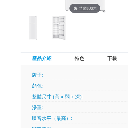
滑動以放大
產品介紹
特色
下載
牌子:
顏色:
整體尺寸 (高 x 闊 x 深):
淨重:
噪音水平（最高）: