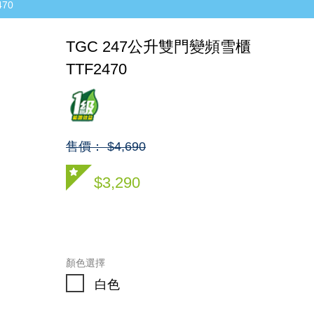
70
TGC 247公升雙門變頻雪櫃
TTF2470
售價： $4,690
$3,290
顏色選擇
白色