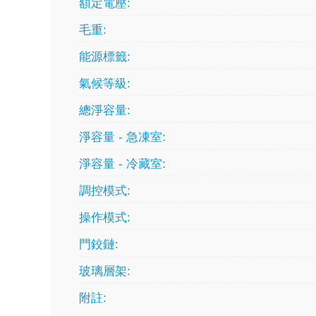
額定電壓:
毛重:
能源標籤:
氣候等級:
總淨容量:
淨容量 - 急凍室:
淨容量 - 冷藏室:
調控模式:
操作模式:
門鉸鏈:
玻璃層架:
附註: