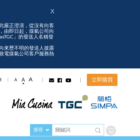
X
此嚴正澄清，從沒有向客
，由即日起，煤氣公司向
ngasTGC」的發送人名稱發
向來歷不明的發送人披露
致電煤氣公司客戶服務熱
A
立即購買
A
A
簡
搜尋