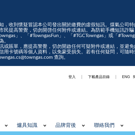
知，收到懷疑冒認本公司發出關於繳費的虛假短訊。煤氣公司特
市民提高警覺，切勿開啓任何附件或連結。為防範手機短訊詐騙
gas」、「#TowngasFun」、「#TGCTowngas」或「#Tow
真偽。
訊或賬單，應提高警覺，切勿開啟任何可疑附件或連結，並避免
信用卡號碼等個人資料，以免蒙受損失。若有任何疑問，可隨時
ngas.cs@towngas.com 查詢。
登入
下載產品目錄
ENG
爐具知識
品牌背後
聯絡我們