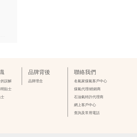
識
品牌背後
聯絡我們
食的誤解
品牌理念
名氣家煤氣客戶中心
精明貼士
煤氣代理/經銷商
貼士
石油氣特許代理商
網上客戶中心
查詢及常用電話