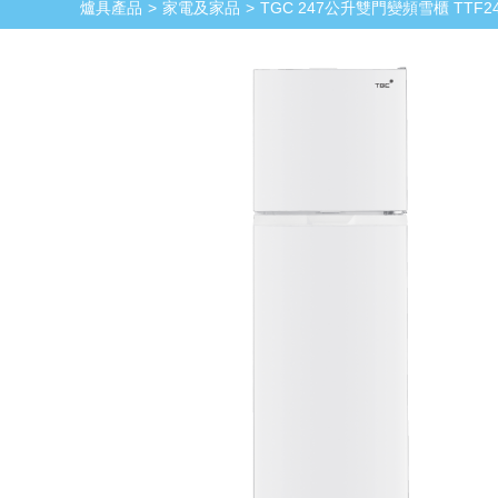
爐具產品
家電及家品
TGC 247公升雙門變頻雪櫃 TTF24