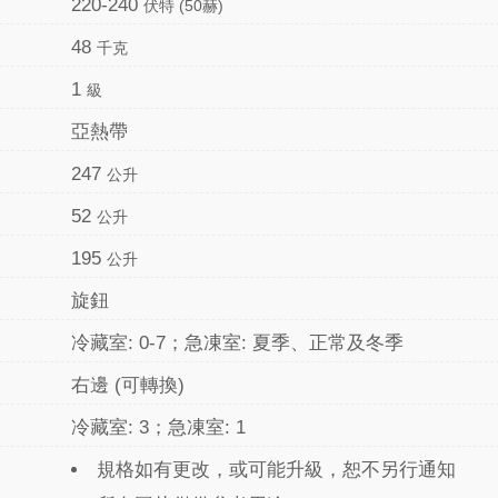
220-240
伏特 (50赫)
48
千克
1
級
亞熱帶
247
公升
52
公升
195
公升
旋鈕
冷藏室: 0-7；急凍室: 夏季、正常及冬季
右邊 (可轉換)
冷藏室: 3；急凍室: 1
規格如有更改，或可能升級，恕不另行通知