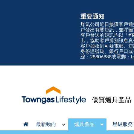
重要通知
煤氣公司近日接獲客戶通
戶發出有關短訊，並呼籲
客戶發送的短訊均以「#Town
出，協助客戶辨別訊息
客戶如收到可疑電郵、短
身份證號碼、銀行戶口或
線：28806988或電郵：tow
優質爐具產品
最新動向
爐具產品
星級服務