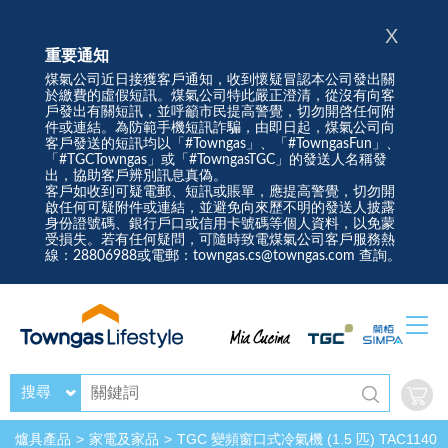
X
重要通知
煤氣公司近日接獲客戶通知，收到懷疑冒認本公司發出關
於繳費的虛假短訊。煤氣公司特此嚴正澄清，從沒有向客
戶發出有關短訊，並呼籲市民提高警覺，切勿開啓任何附
件或連結。為防範手機短訊詐騙，由即日起，煤氣公司向
客戶發送的短訊均以「#Towngas」、「#TowngasFun」、
「#TGCTowngas」或「#TowngasTGC」的發送人名稱發
出，協助客戶辨別訊息真偽。
客戶如收到可疑電郵、短訊或賬單，應提高警覺，切勿開
啟任何可疑附件或連結，並避免向來歷不明的發送人披露
身份證號碼、銀行戶口或信用卡號碼等個人資料，以免蒙
受損失。若有任何疑問，可隨時致電煤氣公司客戶服務熱
線：28806988或電郵：towngas.cs@towngas.com 查詢。
搜尋
爐具產品
家電及家品
TGC 變頻窗口式冷氣機 (1.5 匹) TAC1140