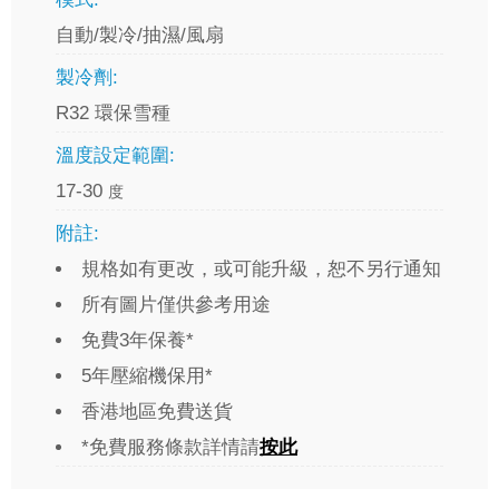
自動/製冷/抽濕/風扇
製冷劑:
R32 環保雪種
溫度設定範圍:
17-30
度
附註:
規格如有更改，或可能升級，恕不另行通知
所有圖片僅供參考用途
免費3年保養*
5年壓縮機保用*
香港地區免費送貨
*免費服務條款詳情請
按此