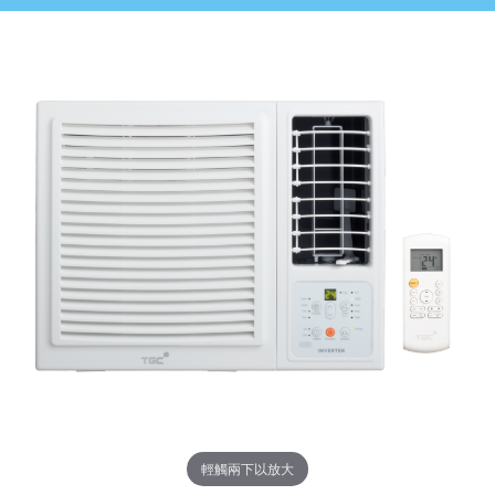
輕觸兩下以放大