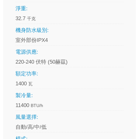
淨重:
32.7
千克
機身防水級別:
室外部份IPX4
電源供應:
220-240 伏特 (50赫茲)
額定功率:
1400
瓦
製冷量:
11400
BTU/h
風量選擇:
自動/高/中/低
模式: