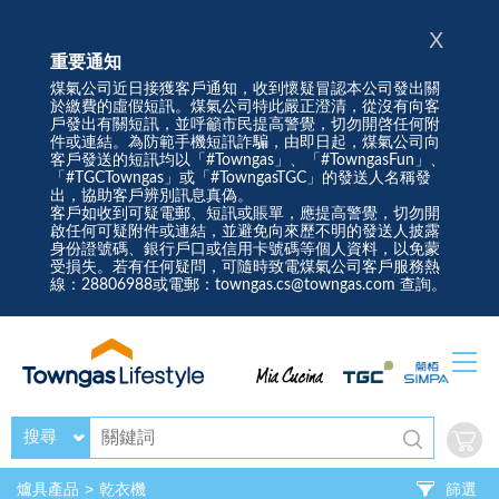
X
重要通知
煤氣公司近日接獲客戶通知，收到懷疑冒認本公司發出關
於繳費的虛假短訊。煤氣公司特此嚴正澄清，從沒有向客
戶發出有關短訊，並呼籲市民提高警覺，切勿開啓任何附
件或連結。為防範手機短訊詐騙，由即日起，煤氣公司向
客戶發送的短訊均以「#Towngas」、「#TowngasFun」、
「#TGCTowngas」或「#TowngasTGC」的發送人名稱發
出，協助客戶辨別訊息真偽。
客戶如收到可疑電郵、短訊或賬單，應提高警覺，切勿開
啟任何可疑附件或連結，並避免向來歷不明的發送人披露
身份證號碼、銀行戶口或信用卡號碼等個人資料，以免蒙
受損失。若有任何疑問，可隨時致電煤氣公司客戶服務熱
線：28806988或電郵：towngas.cs@towngas.com 查詢。
搜尋
爐具產品
乾衣機
篩選