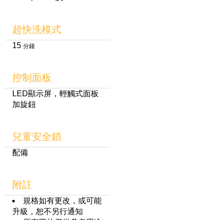
超快洗模式
15
分鐘
控制面板
LED顯示屏，輕觸式面板
加旋鈕
兒童安全鎖
配備
附註
規格如有更改，或可能
升級，恕不另行通知