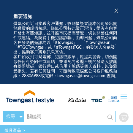
X
重要通知
煤氣公司近日接獲客戶通知，收到懷疑冒認本公司發出關
於繳費的虛假短訊。煤氣公司特此嚴正澄清，從沒有向客
戶發出有關短訊，並呼籲市民提高警覺，切勿開啓任何附
件或連結。為防範手機短訊詐騙，由即日起，煤氣公司向
客戶發送的短訊均以「#Towngas」、「#TowngasFun」、
「#TGCTowngas」或「#TowngasTGC」的發送人名稱發
出，協助客戶辨別訊息真偽。
客戶如收到可疑電郵、短訊或賬單，應提高警覺，切勿開
啟任何可疑附件或連結，並避免向來歷不明的發送人披露
身份證號碼、銀行戶口或信用卡號碼等個人資料，以免蒙
受損失。若有任何疑問，可隨時致電煤氣公司客戶服務熱
線：28806988或電郵：towngas.cs@towngas.com 查詢。
搜尋
爐具產品