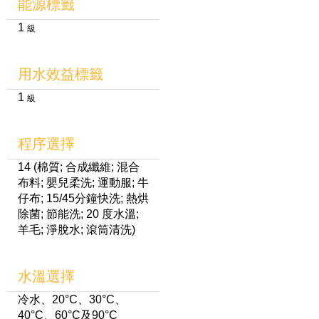
能源標籤
1
級
用水效益標籤
1
級
程序選擇
14 (棉質; 合成纖維; 混合
布料; 嬰兒柔洗; 運動服; 牛
仔布; 15/45分鐘快洗; 熱烘
除菌; 節能洗; 20 度水溫;
羊毛; 淨脫水; 滾筒清洗)
水溫選擇
冷水、20°C、30°C、
40°C、60°C及90°C