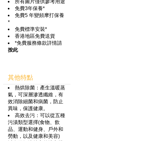
所有圖片僅供參考用途
免費3年保養*
免費5 年變頻摩打保養
*
免費標準安裝*
香港地區免費送貨
*免費服務條款詳情請
按此
其他特點
熱烘除菌：產生溫暖蒸
氣，可深層滲透纖維，有
效消除細菌和病菌，防止
異味，保護健康。
高效去污：可以從五種
污漬類型選擇(食物、飲
品、運動和健身、戶外和
勞動，以及健康和美容)