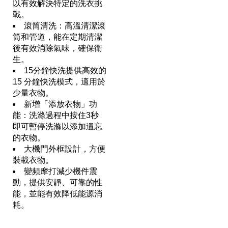
以有效解決特定的洗衣挑
戰。
滾筒清洗：高溫清潔滾
筒和管道，能在定期清潔
後有效消除氣味，確保衛
生。
15分鐘快洗提供高效的
15 分鐘快洗模式，適用於
少量衣物。
新增「添放衣物」功
能：洗滌過程中按住3秒
即可暫停洗滌以添加遺忘
的衣物。
大機門外框設計，方便
裝載衣物。
變頻摩打減少機件震
動，提供安靜、可靠的性
能，並能有效降低能源消
耗。