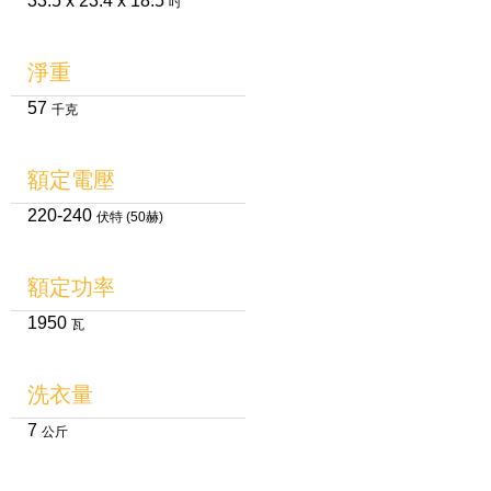
33.5 x 23.4 x 18.5
吋
淨重
57
千克
額定電壓
220-240
伏特 (50赫)
額定功率
1950
瓦
洗衣量
7
公斤