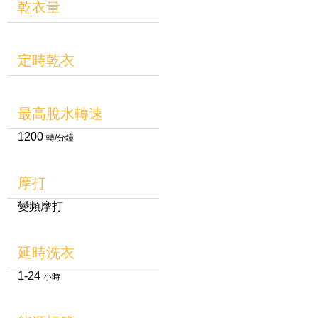
乾衣量
定時乾衣
最高脫水轉速
1200
轉/分鐘
摩打
變頻摩打
延時洗衣
1-24
小時