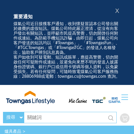
X
重要通知
煤氣公司近日接獲客戶通知，收到懷疑冒認本公司發出關
於繳費的虛假短訊。煤氣公司特此嚴正澄清，從沒有向客
戶發出有關短訊，並呼籲市民提高警覺，切勿開啓任何附
件或連結。為防範手機短訊詐騙，由即日起，煤氣公司向
客戶發送的短訊均以「#Towngas」、「#TowngasFun」、
「#TGCTowngas」或「#TowngasTGC」的發送人名稱發
出，協助客戶辨別訊息真偽。
客戶如收到可疑電郵、短訊或賬單，應提高警覺，切勿開
啟任何可疑附件或連結，並避免向來歷不明的發送人披露
身份證號碼、銀行戶口或信用卡號碼等個人資料，以免蒙
受損失。若有任何疑問，可隨時致電煤氣公司客戶服務熱
線：28806988或電郵：towngas.cs@towngas.com 查詢。
搜尋
爐具產品