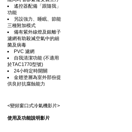
遙控器配備「跟隨我」
功能
另設強力、睡眠、節能
三種附加模式
備有紫外線燈及銀離子
濾網有助殺滅空氣中的細
菌及病毒
PVC 濾網
自我清潔功能 (不適用
於TAC1770型號)
24小時定時開關
金翅塗層為室外部份提
供良好抗腐蝕能力
<變頻窗口式冷氣機影片>
使用及功能說明影片