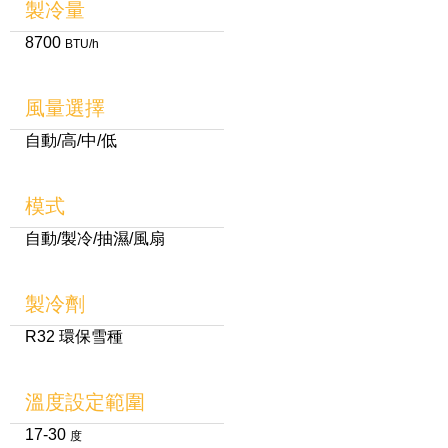
製冷量
8700
BTU/h
風量選擇
自動/高/中/低
模式
自動/製冷/抽濕/風扇
製冷劑
R32 環保雪種
溫度設定範圍
17-30
度