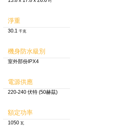
13.8 x 17.8 x 26.6
吋
淨重
30.1
千克
機身防水級別
室外部份IPX4
電源供應
220-240 伏特 (50赫茲)
額定功率
1050
瓦