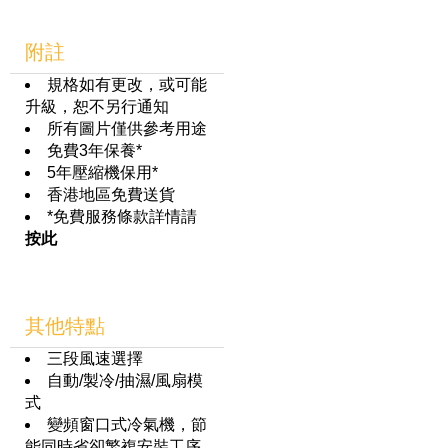
附註
規格如有更改，或可能
升級，恕不另行通知
所有圖片僅供參考用途
免費3年保養*
5年壓縮機保用*
香港地區免費送貨
*免費服務條款詳情請
按此
其他特點
三段風速選擇
自動/製冷/抽濕/風扇模
式
變頻窗口式冷氣機，節
能同時省卻繁複安裝工序