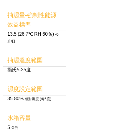
抽濕量-強制性能源
效益標準
13.5 (26.7℃ RH 60％)
公
升/日
抽濕溫度範圍
攝氏5-35度
濕度設定範圍
35-80%
相對濕度 (每5度)
水箱容量
5
公升