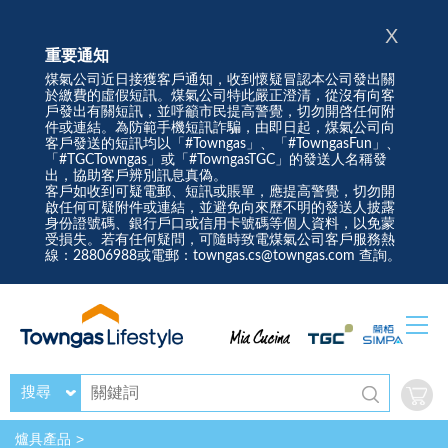
X
重要通知
煤氣公司近日接獲客戶通知，收到懷疑冒認本公司發出關
於繳費的虛假短訊。煤氣公司特此嚴正澄清，從沒有向客
戶發出有關短訊，並呼籲市民提高警覺，切勿開啓任何附
件或連結。為防範手機短訊詐騙，由即日起，煤氣公司向
客戶發送的短訊均以「#Towngas」、「#TowngasFun」、
「#TGCTowngas」或「#TowngasTGC」的發送人名稱發
出，協助客戶辨別訊息真偽。
客戶如收到可疑電郵、短訊或賬單，應提高警覺，切勿開
啟任何可疑附件或連結，並避免向來歷不明的發送人披露
身份證號碼、銀行戶口或信用卡號碼等個人資料，以免蒙
受損失。若有任何疑問，可隨時致電煤氣公司客戶服務熱
線：28806988或電郵：towngas.cs@towngas.com 查詢。
搜尋
爐具產品