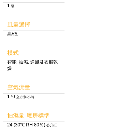
1
級
風量選擇
高/低
模式
智能, 抽濕, 送風及衣服乾
燥
空氣流量
170
立方米/小時
抽濕量-廠房標準
24 (30℃ RH 80％)
公升/日