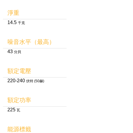
淨重
14.5
千克
噪音水平（最高）
43
分貝
額定電壓
220-240
伏特 (50赫)
額定功率
225
瓦
能源標籤