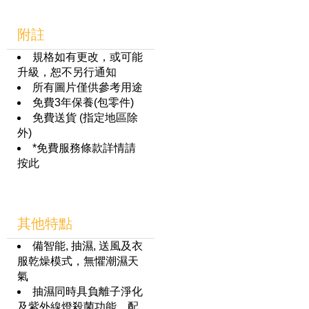
附註
規格如有更改，或可能
升級，恕不另行通知
所有圖片僅供參考用途
免費3年保養(包零件)
免費送貨 (指定地區除
外)
*免費服務條款詳情請
按此
其他特點
備智能, 抽濕, 送風及衣
服乾燥模式，無懼潮濕天
氣
抽濕同時具負離子淨化
及紫外線燈殺菌功能，配