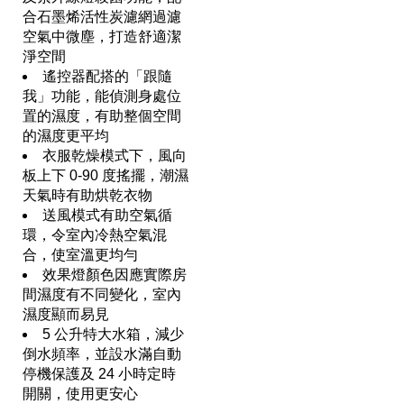
合石墨烯活性炭濾網過濾
空氣中微塵，打造舒適潔
淨空間
遙控器配搭的「跟隨
我」功能，能偵測身處位
置的濕度，有助整個空間
的濕度更平均
衣服乾燥模式下，風向
板上下 0-90 度搖擺，潮濕
天氣時有助烘乾衣物
送風模式有助空氣循
環，令室內冷熱空氣混
合，使室溫更均勻
效果燈顏色因應實際房
間濕度有不同變化，室內
濕度顯而易見
5 公升特大水箱，減少
倒水頻率，並設水滿自動
停機保護及 24 小時定時
開關，使用更安心