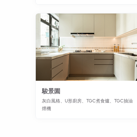
駿景園
灰白風格、U形廚房、TGC煮食爐、TGC抽油
煙機