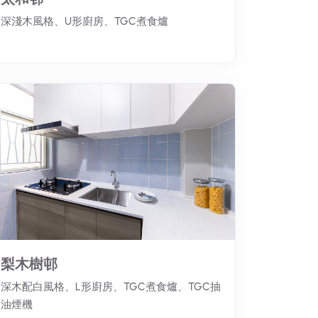
深淺木風格、U形廚房、TGC煮食爐
梨木樹邨
深木配白風格、L形廚房、TGC煮食爐、TGC抽
油煙機