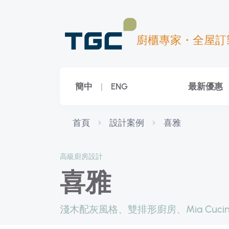
廚櫃專家・全屋訂
簡中
|
ENG
最新優惠
首頁
設計案例
喜雅
高級廚房設計
喜雅
淺木配灰風格、雙排形廚房、Mia Cuci