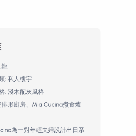
雅
九龍
類: 私人樓宇
格: 淺木配灰風格
雙排形廚房、Mia Cucina煮食爐
Cucina為一對年輕夫婦設計出日系