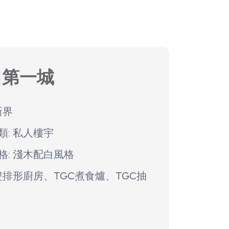
田第一城
新界
類: 私人樓宇
格: 淺木配白風格
 雙排形廚房、TGC煮食爐、TGC抽