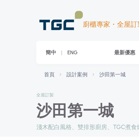
廚櫃專家・全屋訂
簡中
|
ENG
最新優惠
首頁
設計案例
沙田第一城
全屋訂製
沙田第一城
淺木配白風格、雙排形廚房、TGC煮食