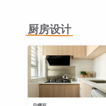
厨房设计
启鑽苑