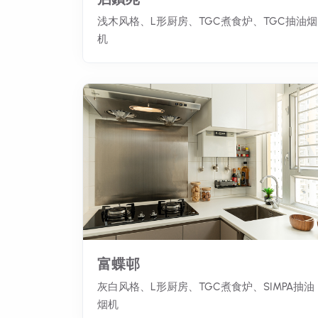
浅木风格、L形厨房、TGC煮食炉、TGC抽油烟
机
富蝶邨
灰白风格、L形厨房、TGC煮食炉、SIMPA抽油
烟机