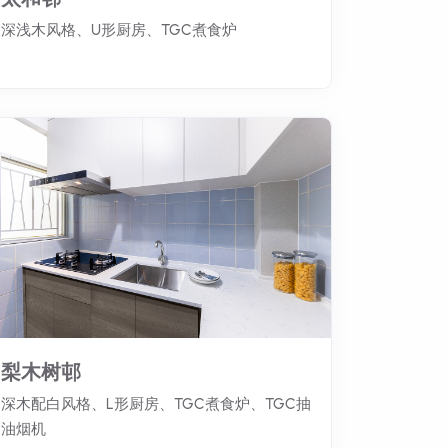
深浅木风格、U形厨房、TGC煮食炉
梨木树邨
深木配白风格、L形厨房、TGC煮食炉、TGC抽
油烟机