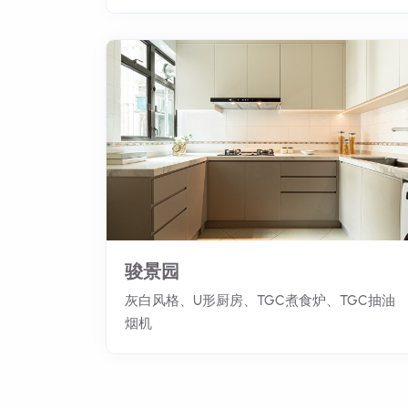
骏景园
灰白风格、U形厨房、TGC煮食炉、TGC抽油
烟机