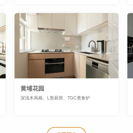
黄埔花园
深浅木风格、L形厨房、TGC煮食炉