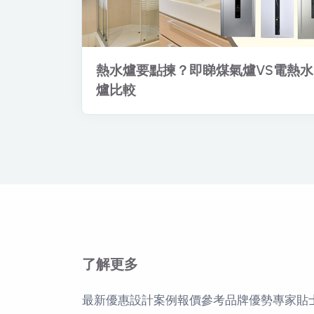
熱水爐要點揀？即睇煤氣爐VS電熱水
爐比較
了解更多
最新優惠
設計案例
報價參考
品牌優勢
專家貼