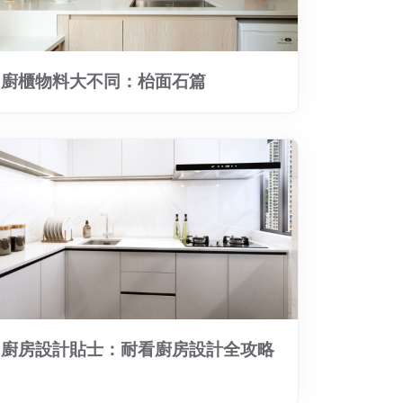
廚櫃物料大不同：枱面石篇
廚房設計貼士：耐看廚房設計全攻略