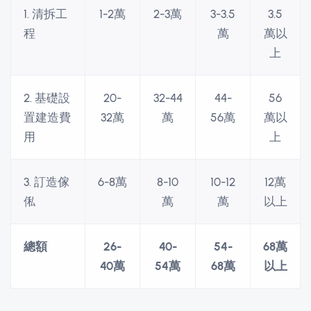
1. 清拆工
1-2萬
2-3萬
3-3.5
3.5
程
萬
萬以
上
2. 基礎設
20-
32-44
44-
56
置建造費
32萬
萬
56萬
萬以
用
上
3. 訂造傢
6-8萬
8-10
10-12
12萬
俬
萬
萬
以上
總額
26-
40-
54-
68萬
40萬
54萬
68萬
以上