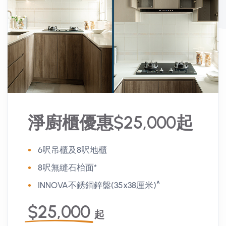
淨廚櫃優惠$25,000起
6呎吊櫃及8呎地櫃
8呎無縫石枱面*
INNOVA不銹鋼鋅盤(35x38厘米)^
$25,000
起