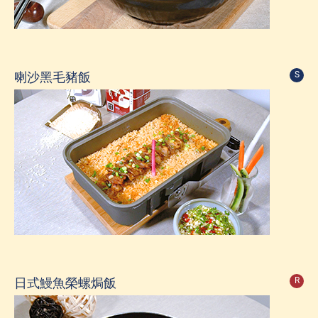
喇沙黑毛豬飯
S
日式鰻魚榮螺焗飯
R