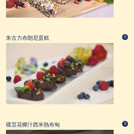
朱古力布朗尼蛋糕
S
碟荳花椰汁西米熱布甸
S