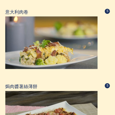
意大利肉卷
S
焗肉醬薯絲薄餅
S