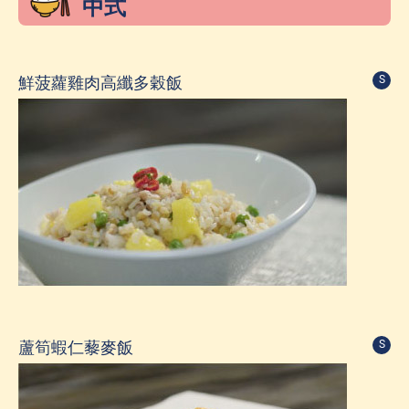
中式
鮮菠蘿雞肉高纖多穀飯
S
蘆筍蝦仁藜麥飯
S