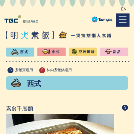
EN
S
煮飯寶適用
R
林內煮飯鍋適用
西式
素食千層麵
S