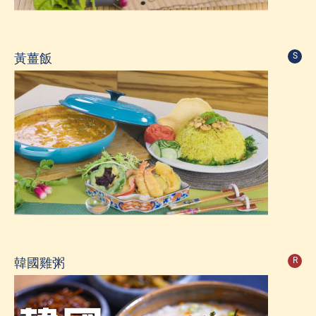
黃薑飯
S
韓國雞粥
R