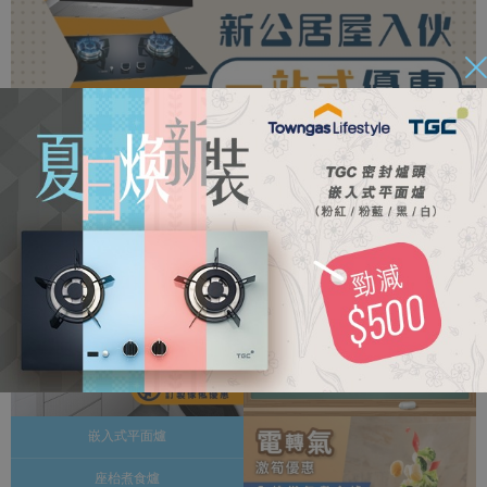
嵌入式平面爐
座枱煮食爐