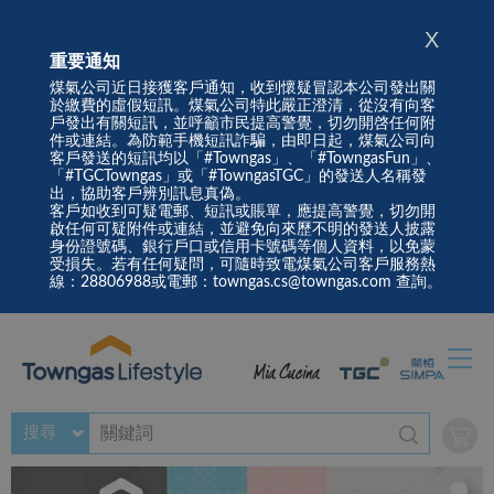
X
重要通知
煤氣公司近日接獲客戶通知，收到懷疑冒認本公司發出關
於繳費的虛假短訊。煤氣公司特此嚴正澄清，從沒有向客
戶發出有關短訊，並呼籲市民提高警覺，切勿開啓任何附
件或連結。為防範手機短訊詐騙，由即日起，煤氣公司向
客戶發送的短訊均以「#Towngas」、「#TowngasFun」、
「#TGCTowngas」或「#TowngasTGC」的發送人名稱發
出，協助客戶辨別訊息真偽。
客戶如收到可疑電郵、短訊或賬單，應提高警覺，切勿開
啟任何可疑附件或連結，並避免向來歷不明的發送人披露
身份證號碼、銀行戶口或信用卡號碼等個人資料，以免蒙
受損失。若有任何疑問，可隨時致電煤氣公司客戶服務熱
線：28806988或電郵：towngas.cs@towngas.com 查詢。
搜尋