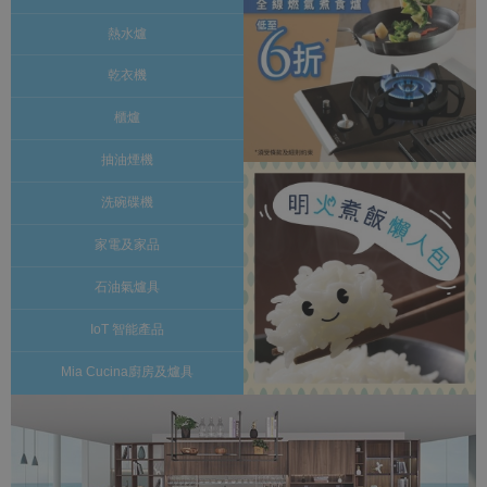
熱水爐
乾衣機
櫃爐
抽油煙機
洗碗碟機
家電及家品
石油氣爐具
IoT 智能產品
Mia Cucina廚房及爐具