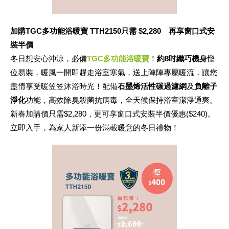
加購
TGC多功能浴暖寶 TTH2150只需 $2,280 再享窗口式安
裝半價
冬日想安心沖涼，必備
TGC多功能浴暖寶
！
約
8吋纖巧機身
慳
位易裝，暖風一開即趕走浴室寒氣，送上陣陣專屬暖流，讓您
盡情享受暖笠笠沐浴時光！配備
石墨烯活性碳過濾網
及
負離子
淨化
功能，高效除臭殺菌抗病毒，全天候保持浴室潔淨通爽。
新春加購價只需$2,280，更可享窗口式安裝半價優惠($240)。
立即入手，為家人新添一份滿載暖意的冬日禮物！