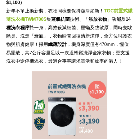
$1,100）
新年不單止換新裝，衣物同樣要保持潔淨如新！
TGC前置式纖
薄洗衣機TWM700S
集
蒸氣抗菌
技術、
「添放衣物」功能
及
14
種洗衣程序
於一身，高效殺滅細菌、塵蟎及致敏原，同時去皺
除臭、洗走「衰氣」，衣物瞬間回復清新潔淨，全方位呵護衣
物與肌膚健康！採用
纖薄設計
，機身深度僅有470mm，慳位
易擺放，其7公斤容量足以一次過輕鬆洗淨全家衣物；更支援
洗衣中途停機添衣，最適合事事講求靈活和效率的港人！