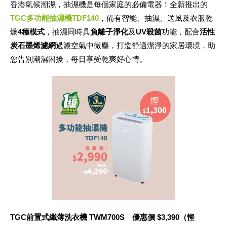
香港氣候潮濕，抽濕機是每個家庭的必備電器！全新推出的
TGC多功能抽濕機TDF140
，備有智能、抽濕、送風及衣服乾
燥
4種模式
，抽濕同時具
負離子淨化
及
UV殺菌
功能，配合
活性
炭石墨烯濾網
過濾空氣中微塵，打造舒適潔淨的家居環境，助
您告別潮濕困擾，每日享受乾爽好心情。
TGC前置式纖薄洗衣機 TWM700S 優惠價 $3,390（慳