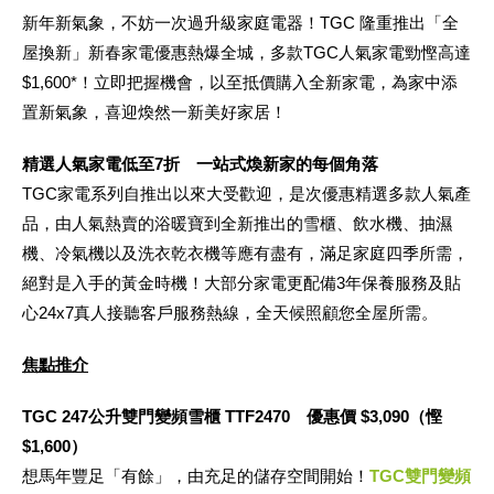
新年新氣象，不妨一次過升級家庭電器！TGC 隆重推出「全
屋換新」新春家電優惠熱爆全城，多款TGC人氣家電勁慳高達
$1,600*！立即把握機會，以至抵價購入全新家電，為家中添
置新氣象，喜迎煥然一新美好家居！
精選人氣家電低至
7折 一站式煥新家的每個角落
TGC家電系列自推出以來大受歡迎，是次優惠精選多款人氣產
品，由人氣熱賣的浴暖寶到全新推出的雪櫃、飲水機、抽濕
機、冷氣機以及洗衣乾衣機等應有盡有，滿足家庭四季所需，
絕對是入手的黃金時機！大部分家電更配備3年保養服務及貼
心24x7真人接聽客戶服務熱線，全天候照顧您全屋所需。
焦點推介
TGC
247公升雙門變頻雪櫃 TTF2470 優惠價 $3,090（慳
$1,600）
想馬年豐足「有餘」，由充足的儲存空間開始！
TGC雙門變頻