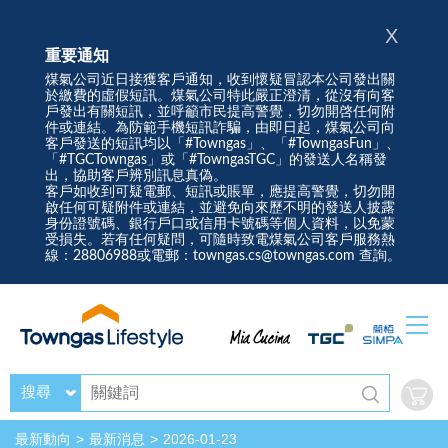
X
重要通知
煤氣公司近日接獲客戶通知，收到懷疑冒認本公司發出關
於繳費的虛假短訊。煤氣公司特此嚴正澄清，從沒有向客
戶發出有關短訊，並呼籲市民提高警覺，切勿開啓任何附
件或連結。為防範手機短訊詐騙，由即日起，煤氣公司向
客戶發送的短訊均以「#Towngas」、「#TowngasFun」、
「#TGCTowngas」或「#TowngasTGC」的發送人名稱發
出，協助客戶辨別訊息真偽。
客戶如收到可疑電郵、短訊或賬單，應提高警覺，切勿開
啟任何可疑附件或連結，並避免向來歷不明的發送人披露
身份證號碼、銀行戶口或信用卡號碼等個人資料，以免蒙
受損失。若有任何疑問，可隨時致電煤氣公司客戶服務熱
線：28806988或電郵：towngas.cs@towngas.com 查詢。
搜尋
最新動向
最新消息
2026-01-23