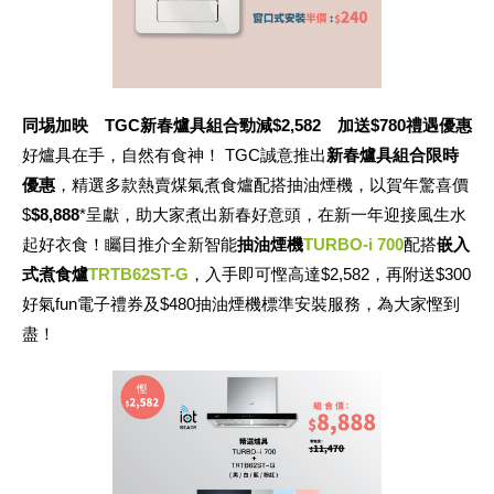
同埸加映
TGC新春爐具組合勁減$2,582 加送$780禮遇優惠
好爐具在手，自然有食神！ TGC誠意推出
新春爐具組合限時
優惠
，精選多款熱賣煤氣煮食爐配搭抽油煙機，以賀年驚喜價
$
$8,888
*呈獻，助大家煮出新春好意頭，在新一年迎接風生水
起好衣食！矚目推介全新智能
抽油煙機
TURBO-i 700
配搭
嵌入
式煮食爐
TRTB62ST-G
，入手即可慳高達$2,582，再附送$300
好氣fun電子禮券及$480抽油煙機標準安裝服務，為大家慳到
盡！