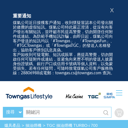
X
重要通知
煤氣公司近日接獲客戶通知，收到懷疑冒認本公司發出關
於繳費的虛假短訊。煤氣公司特此嚴正澄清，從沒有向客
戶發出有關短訊，並呼籲市民提高警覺，切勿開啓任何附
件或連結。為防範手機短訊詐騙，由即日起，煤氣公司向
客戶發送的短訊均以「#Towngas」、「#TowngasFun」、
「#TGCTowngas」或「#TowngasTGC」的發送人名稱發
出，協助客戶辨別訊息真偽。
客戶如收到可疑電郵、短訊或賬單，應提高警覺，切勿開
啟任何可疑附件或連結，並避免向來歷不明的發送人披露
身份證號碼、銀行戶口或信用卡號碼等個人資料，以免蒙
受損失。若有任何疑問，可隨時致電煤氣公司客戶服務熱
線：28806988或電郵：towngas.cs@towngas.com 查詢。
搜尋
爐具產品
抽油煙機
TGC 抽油煙機 TURBO-i 700