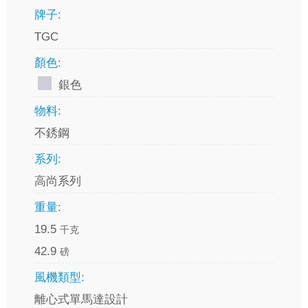
牌子:
TGC
顏色:
銀色
物料:
不銹鋼
系列:
高尚系列
重量:
19.5
千克
42.9
磅
風機類型:
離心式單馬達設計