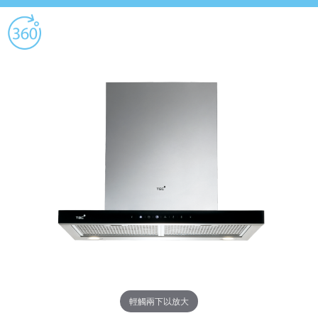
輕觸兩下以放大