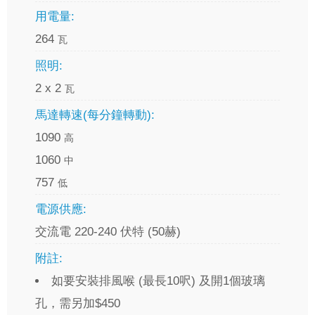
用電量:
264
瓦
照明:
2 x 2
瓦
馬達轉速(每分鐘轉動):
1090
高
1060
中
757
低
電源供應:
交流電 220-240 伏特 (50赫)
附註:
如要安裝排風喉 (最長10呎) 及開1個玻璃
孔，需另加$450