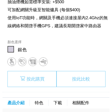
抽油煙機如需標準安裝: +$500
可加配網關升級至智能爐具 (每個$400)
使用IoT功能時，網關及手機必須連接屋內2.4Ghz的無
線網絡和開啓手機GPS，建議長期開啓家中路由器
顏色選擇
銀色
按此購買
按此比較
產品介紹
特色
下載
相關配件