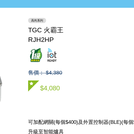
高尚系列
TGC 火霸王
RJH2HP
售價： $4,380
$4,080
可加配網關(每個$400)及外置控制器(BLE)(每個$
升級至智能爐具