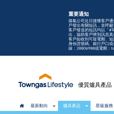
重要通知
煤氣公司近日接獲客戶通
戶發出有關短訊，並呼籲
客戶發送的短訊均以「#Town
出，協助客戶辨別訊息
客戶如收到可疑電郵、短
身份證號碼、銀行戶口或
線：28806988或電郵：tow
優質爐具產品
最新動向
爐具產品
星級服務