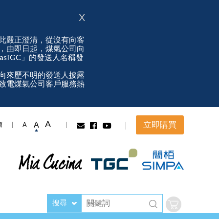
X
此嚴正澄清，從沒有向客
，由即日起，煤氣公司向
ngasTGC」的發送人名稱發
向來歷不明的發送人披露
致電煤氣公司客戶服務熱
A
立即購買
A
A
簡
搜尋