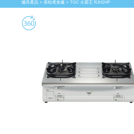
爐具產品
座枱煮食爐
TGC 火霸王 RJH2HP