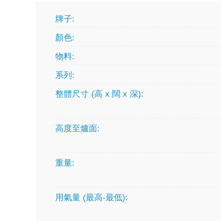
牌子:
顏色:
物料:
系列:
整體尺寸 (高 x 闊 x 深):
高度至爐面:
重量:
用氣量 (最高-最低):