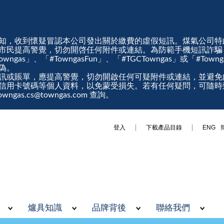
知，收到懷疑冒認本公司發出關於繳費的虛假短訊。煤氣公司特
市民提高警覺，切勿開啓任何附件或連結。為防範手機短訊詐騙
gas」、「#TowngasFun」、「#TGCTowngas」或「#Tow
真偽。
訊或賬單，應提高警覺，切勿開啟任何可疑附件或連結，並避免
信用卡號碼等個人資料，以免蒙受損失。若有任何疑問，可隨時
ngas.cs@towngas.com 查詢。
登入
下載產品目錄
ENG
爐具知識
品牌背後
聯絡我們