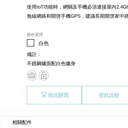
使用IoT功能時，網關及手機必須連接屋內2.4G
無線網絡和開啓手機GPS，建議長期開啓家中
顏色選擇
白色
備註：
不銹鋼爐面配白色爐身
按此購買
按此比較
相關配件