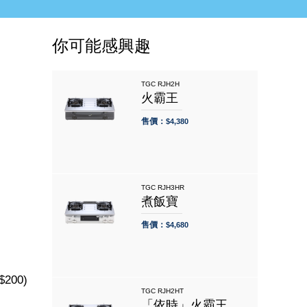
你可能感興趣
TGC RJH2H
火霸王
售價：
$4,380
TGC RJH3HR
煮飯寶
售價：
$4,680
200)
TGC RJH2HT
「依時」火霸王