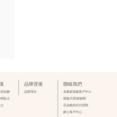
識
品牌背後
聯絡我們
食的誤解
品牌理念
名氣家煤氣客戶中心
精明貼士
煤氣代理/經銷商
貼士
石油氣特許代理商
網上客戶中心