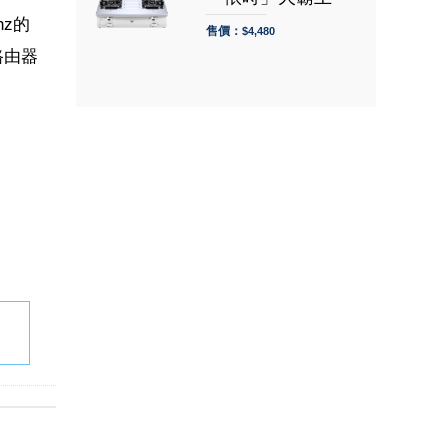
hz的
售價：
$4,480
路由器