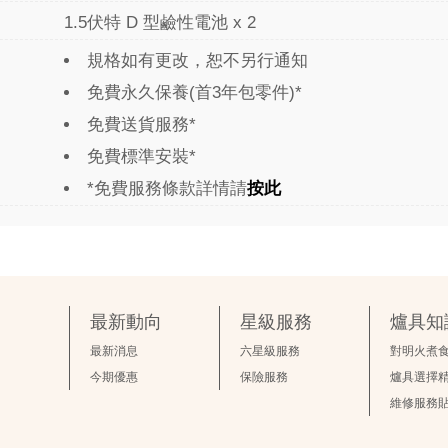
1.5伏特 D 型鹼性電池 x 2
規格如有更改，恕不另行通知
免費永久保養(首3年包零件)*
免費送貨服務*
免費標準安裝*
*免費服務條款詳情請
按此
最新動向
星級服務
爐具知
最新消息
六星級服務
對明火煮
今期優惠
保險服務
爐具選擇
維修服務