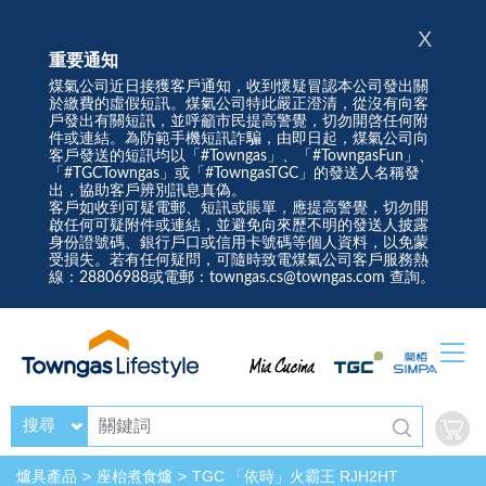
X
重要通知
煤氣公司近日接獲客戶通知，收到懷疑冒認本公司發出關
於繳費的虛假短訊。煤氣公司特此嚴正澄清，從沒有向客
戶發出有關短訊，並呼籲市民提高警覺，切勿開啓任何附
件或連結。為防範手機短訊詐騙，由即日起，煤氣公司向
客戶發送的短訊均以「#Towngas」、「#TowngasFun」、
「#TGCTowngas」或「#TowngasTGC」的發送人名稱發
出，協助客戶辨別訊息真偽。
客戶如收到可疑電郵、短訊或賬單，應提高警覺，切勿開
啟任何可疑附件或連結，並避免向來歷不明的發送人披露
身份證號碼、銀行戶口或信用卡號碼等個人資料，以免蒙
受損失。若有任何疑問，可隨時致電煤氣公司客戶服務熱
線：28806988或電郵：towngas.cs@towngas.com 查詢。
搜尋
爐具產品
座枱煮食爐
TGC 「依時」火霸王 RJH2HT