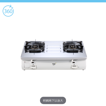
輕觸兩下以放大