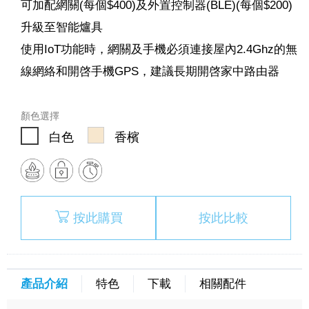
可加配網關(每個$400)及外置控制器(BLE)(每個$200)
升級至智能爐具
使用IoT功能時，網關及手機必須連接屋內2.4Ghz的無
線網絡和開啓手機GPS，建議長期開啓家中路由器
顏色選擇
白色
香檳
按此購買
按此比較
產品介紹
特色
下載
相關配件