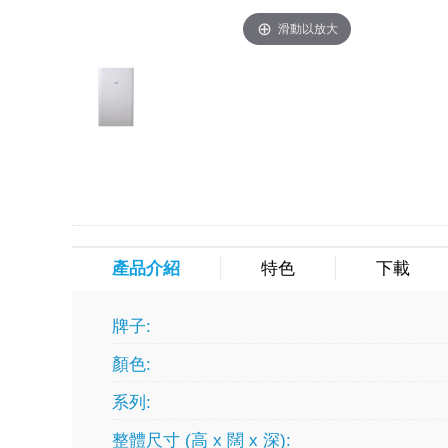
滑動以放大
產品介紹
特色
下載
牌子:
顏色:
系列:
整體尺寸 (高 x 闊 x 深):