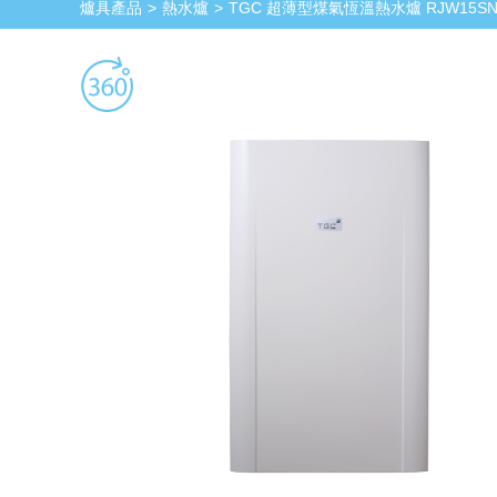
爐具產品
熱水爐
TGC 超薄型煤氣恆溫熱水爐 RJW15S