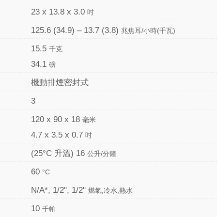
23 x 13.8 x 3.0
吋
125.6 (34.9) – 13.7 (3.8)
兆焦耳/小時(千瓦)
15.5
千克
34.1
磅
機動排煙密封式
3
120 x 90 x 18
毫米
4.7 x 3.5 x 0.7
吋
(25°C 升溫) 16
公升/分鐘
60
°C
N/A*, 1/2", 1/2"
燃氣,冷水,熱水
10
千帕