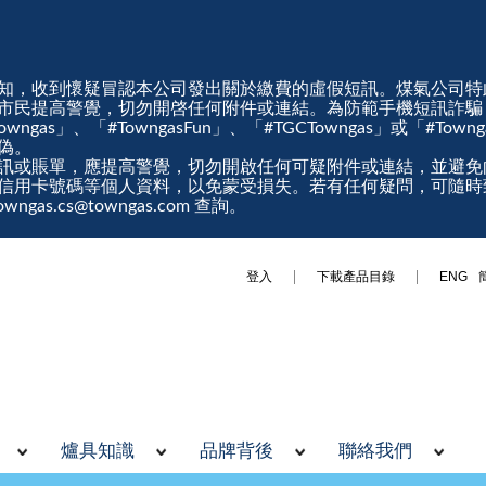
知，收到懷疑冒認本公司發出關於繳費的虛假短訊。煤氣公司特
市民提高警覺，切勿開啓任何附件或連結。為防範手機短訊詐騙
gas」、「#TowngasFun」、「#TGCTowngas」或「#Tow
真偽。
訊或賬單，應提高警覺，切勿開啟任何可疑附件或連結，並避免
信用卡號碼等個人資料，以免蒙受損失。若有任何疑問，可隨時
ngas.cs@towngas.com 查詢。
登入
下載產品目錄
ENG
爐具知識
品牌背後
聯絡我們