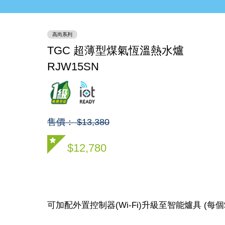
N
高尚系列
TGC 超薄型煤氣恆溫熱水爐
RJW15SN
售價： $13,380
$12,780
可加配外置控制器(Wi-Fi)升級至智能爐具 (每個$