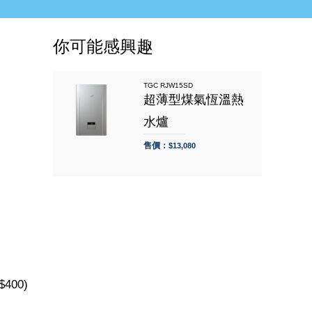
你可能感興趣
TGC RJW15SD
超薄型煤氣恆溫熱
水爐
售價：
$13,080
400)