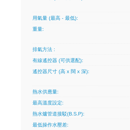
用氣量 (最高 - 最低):
重量:
排氣方法 :
有線遙控器 (可供選配):
遙控器尺寸 (高 x 闊 x 深):
熱水供應量:
最高溫度設定:
熱水爐管道接駁(B.S.P):
最低操作水壓差: