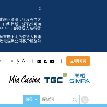
X
此嚴正澄清，從沒有向客
，由即日起，煤氣公司向
ngasTGC」的發送人名稱發
向來歷不明的發送人披露
致電煤氣公司客戶服務熱
A
立即購買
A
A
簡
搜尋