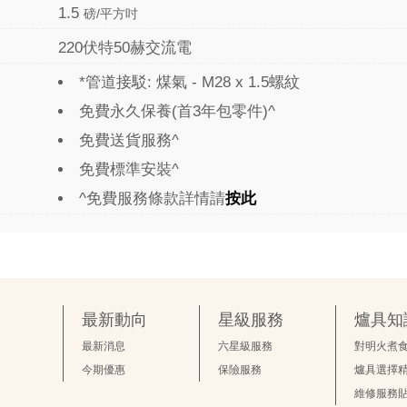
1.5
磅/平方吋
220伏特50赫交流電
*管道接駁: 煤氣 - M28 x 1.5螺紋
免費永久保養(首3年包零件)^
免費送貨服務^
免費標準安裝^
^免費服務條款詳情請
按此
最新動向
星級服務
爐具知
最新消息
六星級服務
對明火煮
今期優惠
保險服務
爐具選擇
維修服務