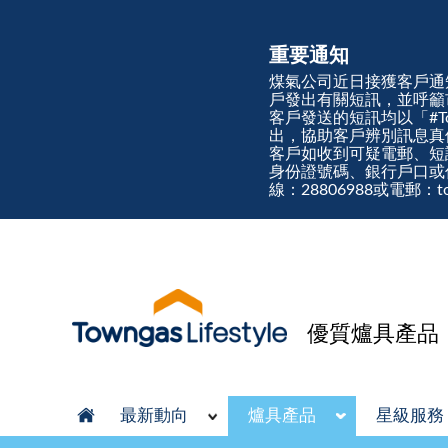
重要通知
煤氣公司近日接獲客戶通
戶發出有關短訊，並呼籲
客戶發送的短訊均以「#Town
出，協助客戶辨別訊息
客戶如收到可疑電郵、短
身份證號碼、銀行戶口或
線：28806988或電郵：tow
優質爐具產品
最新動向
爐具產品
星級服務