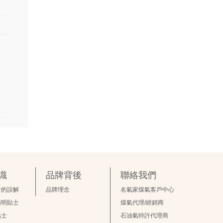
識
品牌背後
聯絡我們
食的誤解
品牌理念
名氣家煤氣客戶中心
精明貼士
煤氣代理/經銷商
貼士
石油氣特許代理商