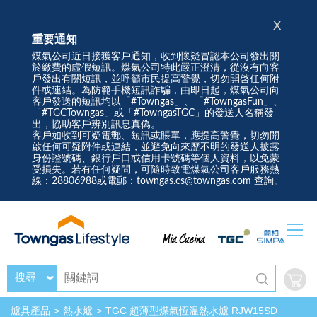
X
重要通知
煤氣公司近日接獲客戶通知，收到懷疑冒認本公司發出關
於繳費的虛假短訊。煤氣公司特此嚴正澄清，從沒有向客
戶發出有關短訊，並呼籲市民提高警覺，切勿開啓任何附
件或連結。為防範手機短訊詐騙，由即日起，煤氣公司向
客戶發送的短訊均以「#Towngas」、「#TowngasFun」、
「#TGCTowngas」或「#TowngasTGC」的發送人名稱發
出，協助客戶辨別訊息真偽。
客戶如收到可疑電郵、短訊或賬單，應提高警覺，切勿開
啟任何可疑附件或連結，並避免向來歷不明的發送人披露
身份證號碼、銀行戶口或信用卡號碼等個人資料，以免蒙
受損失。若有任何疑問，可隨時致電煤氣公司客戶服務熱
線：28806988或電郵：towngas.cs@towngas.com 查詢。
搜尋
爐具產品
熱水爐
TGC 超薄型煤氣恆溫熱水爐 RJW15SD