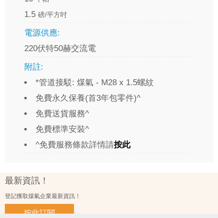
1.5
磅/平方吋
電源供應:
220伏特50赫交流電
附註:
*管道接駁: 煤氣 - M28 x 1.5螺紋
免費永久保養(首3年包零件)^
免費送貨服務^
免費標準安裝^
^免費服務條款詳情請
按此
最新資訊！
登記獲取煤氣企業最新資訊！
按此訂閱