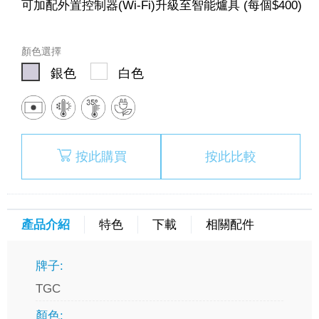
可加配外置控制器(Wi-Fi)升級至智能爐具 (每個$400)
顏色選擇
銀色
白色
按此購買
按此比較
產品介紹
特色
下載
相關配件
牌子:
TGC
顏色: