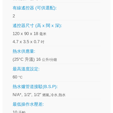
有線遙控器 (可供選配):
2
遙控器尺寸 (高 x 闊 x 深):
120 x 90 x 18
毫米
4.7 x 3.5 x 0.7
吋
熱水供應量:
(25°C 升溫) 16
公升/分鐘
最高溫度設定:
60
°C
熱水爐管道接駁(B.S.P):
N/A*, 1/2", 1/2"
燃氣,冷水,熱水
最低操作水壓差:
10
千帕