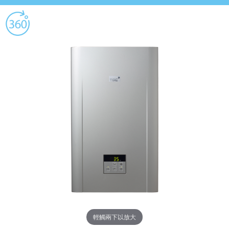
輕觸兩下以放大