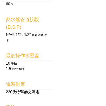
60
°C
熱水爐管道接駁
(B.S.P)
N/A*, 1/2", 1/2"
燃氣,冷水,熱
水
最低操作水壓差
10
千帕
1.5
磅/平方吋
電源供應
220伏特50赫交流電