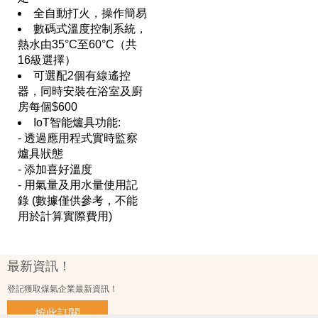
全自動打火，操作簡易
數碼式溫度控制系統，
熱水由35°C至60°C（共
16級選擇）
可選配2個有線遙控
器，同時安裝在浴室及廚
房每個$600
IoT智能爐具功能:
- 透過應用程式實時監察
爐具狀態
- 添加喜好溫度
- 用氣量及用水量使用記
錄 (數據僅供參考，不能
用於計算實際費用)
最新資訊！
登記獲取煤氣企業最新資訊！
按此訂閱