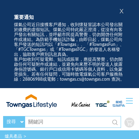
X
重要通知
煤氣公司近日接獲客戶通知，收到懷疑冒認本公司發出關
於繳費的虛假短訊。煤氣公司特此嚴正澄清，從沒有向客
戶發出有關短訊，並呼籲市民提高警覺，切勿開啓任何附
件或連結。為防範手機短訊詐騙，由即日起，煤氣公司向
客戶發送的短訊均以「#Towngas」、「#TowngasFun」、
「#TGCTowngas」或「#TowngasTGC」的發送人名稱發
出，協助客戶辨別訊息真偽。
客戶如收到可疑電郵、短訊或賬單，應提高警覺，切勿開
啟任何可疑附件或連結，並避免向來歷不明的發送人披露
身份證號碼、銀行戶口或信用卡號碼等個人資料，以免蒙
受損失。若有任何疑問，可隨時致電煤氣公司客戶服務熱
線：28806988或電郵：towngas.cs@towngas.com 查詢。
搜尋
爐具產品