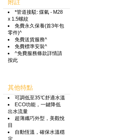
附註
*管道接駁: 煤氣 - M28
x 1.5螺紋
免費永久保養(首3年包
零件)^
免費送貨服務^
免費標準安裝^
^免費服務條款詳情請
按此
其他特點
可調低至35℃舒適水溫
ECO功能，一鍵降低
出水流量
超薄纖巧外型，美觀悅
目
自動恆溫，確保水溫穩
定