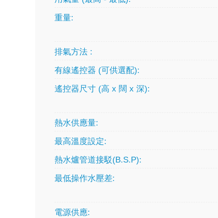
重量:
排氣方法 :
有線遙控器 (可供選配):
遙控器尺寸 (高 x 闊 x 深):
熱水供應量:
最高溫度設定:
熱水爐管道接駁(B.S.P):
最低操作水壓差:
電源供應: