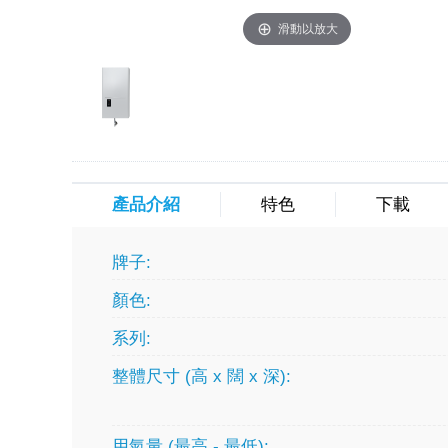
滑動以放大
產品介紹
特色
下載
牌子:
顏色:
系列:
整體尺寸 (高 x 闊 x 深):
用氣量 (最高 - 最低):