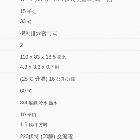
15
千克
33
磅
機動排煙密封式
2
110 x 83 x 18.5
毫米
4.3 x 3.3 x 0.7
吋
(25°C 升溫) 16
公升/分鐘
60
°C
3/4
燃氣,冷水,熱水
10
千帕
1.5
磅/平方吋
220伏特 (50赫) 交流電