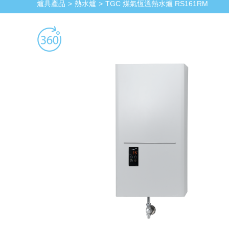
爐具產品
熱水爐
TGC 煤氣恆溫熱水爐 RS161RM