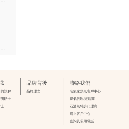
識
品牌背後
聯絡我們
食的誤解
品牌理念
名氣家煤氣客戶中心
精明貼士
煤氣代理/經銷商
貼士
石油氣特許代理商
網上客戶中心
查詢及常用電話