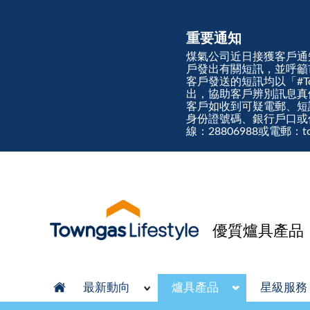
重要通知
煤氣公司近日接獲客戶通
戶發出有關短訊，並呼籲
客戶發送的短訊均以「#Town
出，協助客戶辨別訊息
客戶如收到可疑電郵、短
身份證號碼、銀行戶口或
線：28806988或電郵：tow
優質爐具產品
最新動向
爐具產品
星級服務