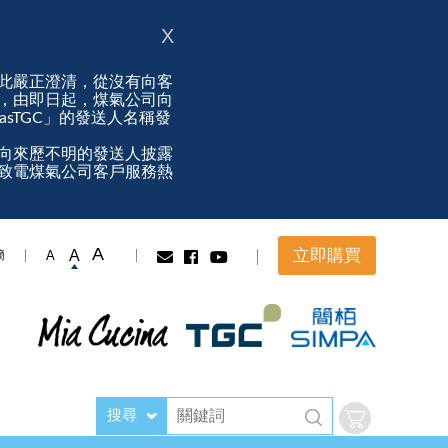
X
此嚴正澄清，從沒有向客
，由即日起，煤氣公司向
ngasTGC」的發送人名稱發
向來歷不明的發送人披露
致電煤氣公司客戶服務熱
A
立即購買
A
A
簡
搜尋