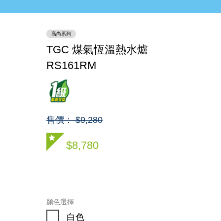
高尚系列
TGC 煤氣恆溫熱水爐
RS161RM
售價： $9,280
$8,780
顏色選擇
白色