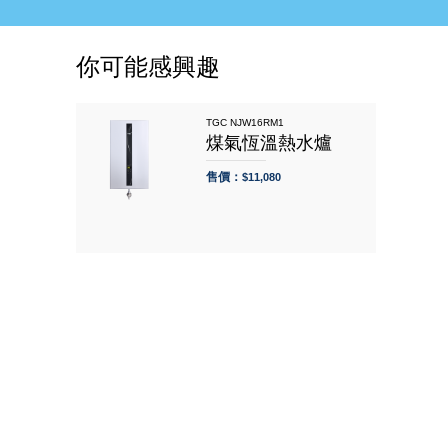
你可能感興趣
TGC NJW16RM1
煤氣恆溫熱水爐
售價：
$11,080