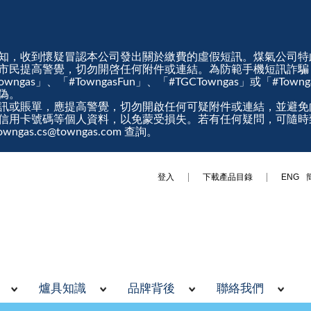
知，收到懷疑冒認本公司發出關於繳費的虛假短訊。煤氣公司特
市民提高警覺，切勿開啓任何附件或連結。為防範手機短訊詐騙
gas」、「#TowngasFun」、「#TGCTowngas」或「#Tow
真偽。
訊或賬單，應提高警覺，切勿開啟任何可疑附件或連結，並避免
信用卡號碼等個人資料，以免蒙受損失。若有任何疑問，可隨時
ngas.cs@towngas.com 查詢。
登入
下載產品目錄
ENG
爐具知識
品牌背後
聯絡我們