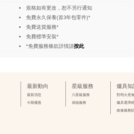
規格如有更改，恕不另行通知
免費永久保養(首3年包零件)*
免費送貨服務*
免費標準安裝*
*免費服務條款詳情請
按此
最新動向
星級服務
爐具知
最新消息
六星級服務
對明火煮
今期優惠
保險服務
爐具選擇
維修服務