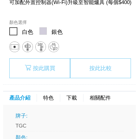
可加配外置控制器(Wi-Fi)升級至智能爐具 (每個$400)
顏色選擇
白色
銀色
按此購買
按此比較
產品介紹
特色
下載
相關配件
牌子:
TGC
顏色: