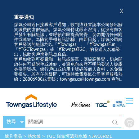
X
重要通知
煤氣公司近日接獲客戶通知，收到懷疑冒認本公司發出關
於繳費的虛假短訊。煤氣公司特此嚴正澄清，從沒有向客
戶發出有關短訊，並呼籲市民提高警覺，切勿開啓任何附
件或連結。為防範手機短訊詐騙，由即日起，煤氣公司向
客戶發送的短訊均以「#Towngas」、「#TowngasFun」、
「#TGCTowngas」或「#TowngasTGC」的發送人名稱發
出，協助客戶辨別訊息真偽。
客戶如收到可疑電郵、短訊或賬單，應提高警覺，切勿開
啟任何可疑附件或連結，並避免向來歷不明的發送人披露
身份證號碼、銀行戶口或信用卡號碼等個人資料，以免蒙
受損失。若有任何疑問，可隨時致電煤氣公司客戶服務熱
線：28806988或電郵：towngas.cs@towngas.com 查詢。
搜尋
爐具產品
熱水爐
TGC 煤氣恆溫熱水爐 NJW16RM1