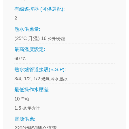
有線遙控器 (可供選配):
2
熱水供應量:
(25°C 升溫) 16
公升/分鐘
最高溫度設定:
60
°C
熱水爐管道接駁(B.S.P):
3/4, 1/2, 1/2
燃氣,冷水,熱水
最低操作水壓差:
10
千帕
1.5
磅/平方吋
電源供應:
220伏特50赫交流電