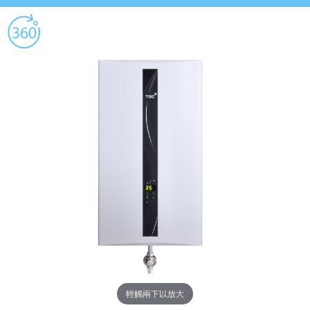
輕觸兩下以放大