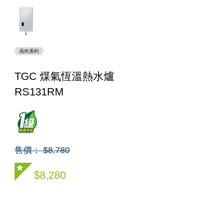
高尚系列
TGC 煤氣恆溫熱水爐
RS131RM
售價： $8,780
$8,280