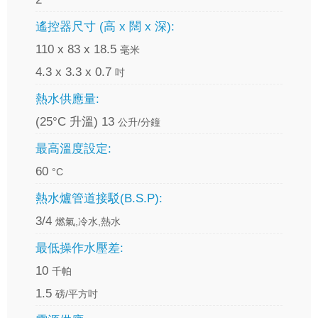
遙控器尺寸 (高 x 闊 x 深):
110 x 83 x 18.5
毫米
4.3 x 3.3 x 0.7
吋
熱水供應量:
(25°C 升溫) 13
公升/分鐘
最高溫度設定:
60
°C
熱水爐管道接駁(B.S.P):
3/4
燃氣,冷水,熱水
最低操作水壓差:
10
千帕
1.5
磅/平方吋