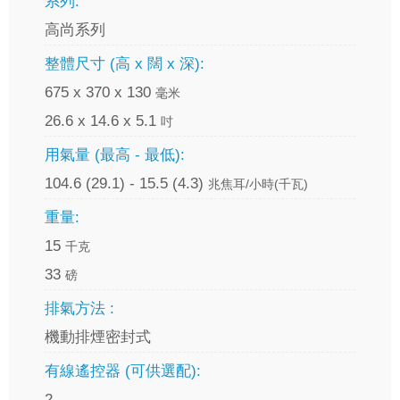
系列:
高尚系列
整體尺寸 (高 x 闊 x 深):
675 x 370 x 130
毫米
26.6 x 14.6 x 5.1
吋
用氣量 (最高 - 最低):
104.6 (29.1) - 15.5 (4.3)
兆焦耳/小時(千瓦)
重量:
15
千克
33
磅
排氣方法 :
機動排煙密封式
有線遙控器 (可供選配):
2