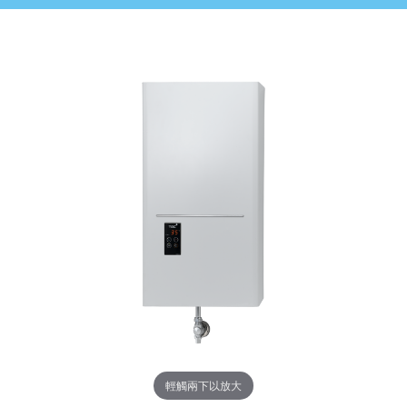
輕觸兩下以放大