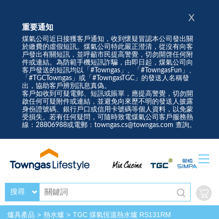
X
重要通知
煤氣公司近日接獲客戶通知，收到懷疑冒認本公司發出關
於繳費的虛假短訊。煤氣公司特此嚴正澄清，從沒有向客
戶發出有關短訊，並呼籲市民提高警覺，切勿開啓任何附
件或連結。為防範手機短訊詐騙，由即日起，煤氣公司向
客戶發送的短訊均以「#Towngas」、「#TowngasFun」、
「#TGCTowngas」或「#TowngasTGC」的發送人名稱發
出，協助客戶辨別訊息真偽。
客戶如收到可疑電郵、短訊或賬單，應提高警覺，切勿開
啟任何可疑附件或連結，並避免向來歷不明的發送人披露
身份證號碼、銀行戶口或信用卡號碼等個人資料，以免蒙
受損失。若有任何疑問，可隨時致電煤氣公司客戶服務熱
線：28806988或電郵：towngas.cs@towngas.com 查詢。
搜尋
爐具產品
熱水爐
TGC 煤氣恆溫熱水爐 RS131RM