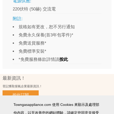
電源供應:
220伏特 (50赫) 交流電
附註:
規格如有更改，恕不另行通知
免費永久保養(首3年包零件)*
免費送貨服務*
免費標準安裝*
*免費服務條款詳情請
按此
最新資訊！
登記獲取煤氣企業最新資訊！
按此訂閱
Towngasappliance.com 使用 Cookies 來顯示及處理部
份內容，以至改善您的網站體驗，請確定您同意並接受
使用條款及細則
私隱政策聲明
個人資料收集聲明