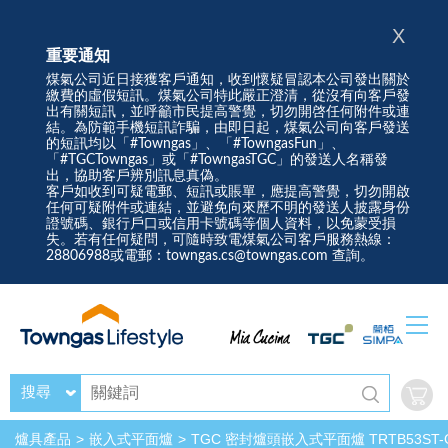
X
重要通知
煤氣公司近日接獲客戶通知，收到懷疑冒認本公司發出關於
繳費的虛假短訊。煤氣公司特此嚴正澄清，從沒有向客戶發
出有關短訊，並呼籲市民提高警覺，切勿開啓任何附件或連
結。為防範手機短訊詐騙，由即日起，煤氣公司向客戶發送
的短訊均以「#Towngas」、「#TowngasFun」、
「#TGCTowngas」或「#TowngasTGC」的發送人名稱發
出，協助客戶辨別訊息真偽。
客戶如收到可疑電郵、短訊或賬單，應提高警覺，切勿開啟
任何可疑附件或連結，並避免向來歷不明的發送人披露身份
證號碼、銀行戶口或信用卡號碼等個人資料，以免蒙受損
失。若有任何疑問，可隨時致電煤氣公司客戶服務熱線：
28806988或電郵：towngas.cs@towngas.com 查詢。
搜尋
爐具產品
嵌入式平面爐
TGC 密封爐頭嵌入式平面爐 TRTB53ST-