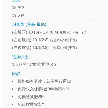
18
千克
39.6
磅
用氣量 (最高-最低):
(右爐頭) 18 (5) - 1.4 (0.4)
兆焦耳/小時(千瓦)
(左前爐頭) 10.1(2.8)
兆焦耳/小時(千瓦)
(左後爐頭) 10.1(2.8)
兆焦耳/小時(千瓦)
電源供應:
1.5 伏特"D"型乾電池 X 2
附註:
規格如有更改，恕不另行通知
免費永久保養(首3年包零件)*
免費送貨服務*
免費標準安裝*