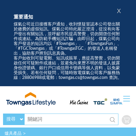
X
重要通知
煤氣公司近日接獲客戶通知，收到懷疑冒認本公司發出關
於繳費的虛假短訊。煤氣公司特此嚴正澄清，從沒有向客
戶發出有關短訊，並呼籲市民提高警覺，切勿開啓任何附
件或連結。為防範手機短訊詐騙，由即日起，煤氣公司向
客戶發送的短訊均以「#Towngas」、「#TowngasFun」、
「#TGCTowngas」或「#TowngasTGC」的發送人名稱發
出，協助客戶辨別訊息真偽。
客戶如收到可疑電郵、短訊或賬單，應提高警覺，切勿開
啟任何可疑附件或連結，並避免向來歷不明的發送人披露
身份證號碼、銀行戶口或信用卡號碼等個人資料，以免蒙
受損失。若有任何疑問，可隨時致電煤氣公司客戶服務熱
線：28806988或電郵：towngas.cs@towngas.com 查詢。
搜尋
爐具產品