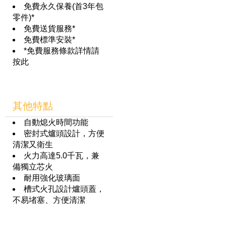
免費永久保養(首3年包
零件)*
免費送貨服務*
免費標準安裝*
*免費服務條款詳情請
按此
其他特點
自動熄火時間功能
密封式爐頭設計，方便
清潔又衛生
火力高達5.0千瓦，兼
備獨立芯火
耐用強化玻璃面
槽式火孔設計爐頭蓋，
不易堵塞、方便清潔