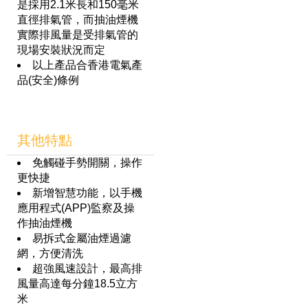
是採用2.1米長和150毫米
直徑排氣管，而抽油煙機
實際排風量是受排氣管的
現場安裝狀況而定
以上產品合香港電氣產
品(安全)條例
其他特點
免觸碰手勢開關，操作
更快捷
新增智慧功能，以手機
應用程式(APP)監察及操
作抽油煙機
易拆式金屬油煙過濾
網，方便清洗
超強風速設計，最高排
風量高達每分鐘18.5立方
米