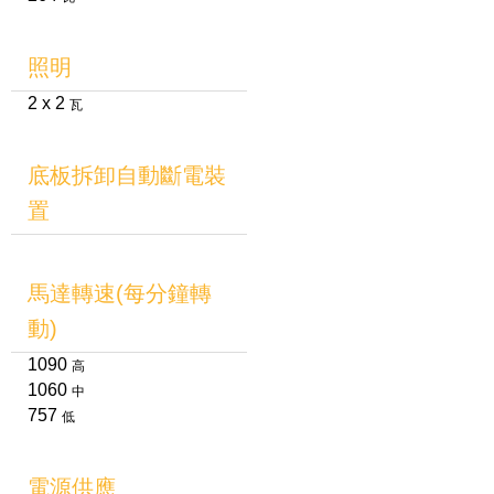
照明
2 x 2
瓦
底板拆卸自動斷電裝
置
馬達轉速(每分鐘轉
動)
1090
高
1060
中
757
低
電源供應