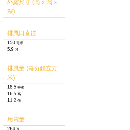
外露尺寸 (高 x 闊 x
深)
排風口直徑
150
毫米
5.9
吋
排風量 (每分鐘立方
米)
18.5
特強
16.5
高
11.2
低
用電量
264
瓦