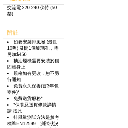
交流電 220-240 伏特 (50
赫)
附註
如要安裝排風喉 (最長
10呎) 及開1個玻璃孔，需
另加$450
抽油煙機需要安裝於穩
固牆身上
規格如有更改，恕不另
行通知
免費永久保養(首3年包
零件)*
免費送貨服務*
*保養及送貨條款詳情
請
按此
排風量測試方法是參考
標準EN12599，測試狀況