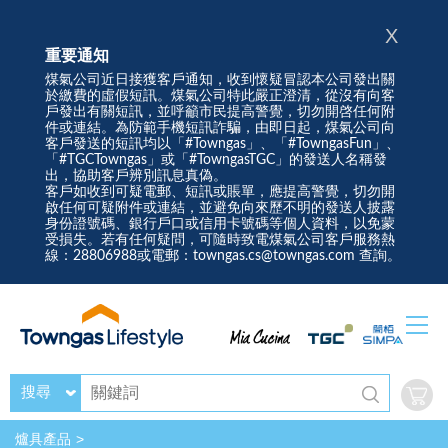
X
重要通知
煤氣公司近日接獲客戶通知，收到懷疑冒認本公司發出關
於繳費的虛假短訊。煤氣公司特此嚴正澄清，從沒有向客
戶發出有關短訊，並呼籲市民提高警覺，切勿開啓任何附
件或連結。為防範手機短訊詐騙，由即日起，煤氣公司向
客戶發送的短訊均以「#Towngas」、「#TowngasFun」、
「#TGCTowngas」或「#TowngasTGC」的發送人名稱發
出，協助客戶辨別訊息真偽。
客戶如收到可疑電郵、短訊或賬單，應提高警覺，切勿開
啟任何可疑附件或連結，並避免向來歷不明的發送人披露
身份證號碼、銀行戶口或信用卡號碼等個人資料，以免蒙
受損失。若有任何疑問，可隨時致電煤氣公司客戶服務熱
線：28806988或電郵：towngas.cs@towngas.com 查詢。
搜尋
爐具產品