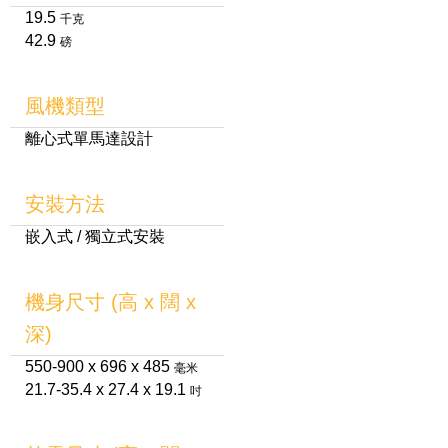
19.5
千克
42.9
磅
風機類型
離心式單馬達設計
安裝方法
嵌入式 / 獨立式安裝
機身尺寸 (高 x 闊 x
深)
550-900 x 696 x 485
毫米
21.7-35.4 x 27.4 x 19.1
吋