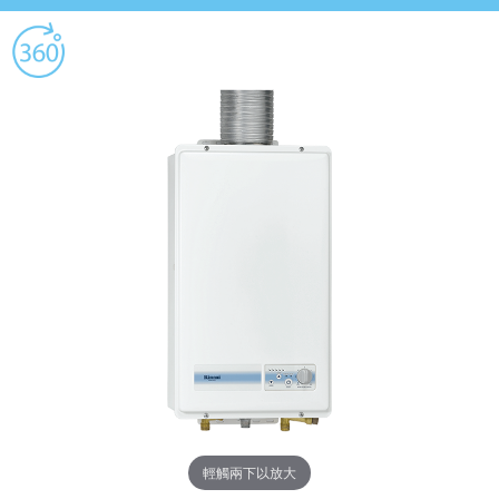
輕觸兩下以放大