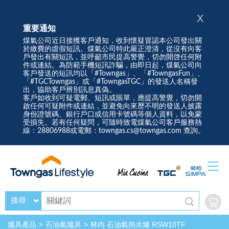
X
重要通知
煤氣公司近日接獲客戶通知，收到懷疑冒認本公司發出關
於繳費的虛假短訊。煤氣公司特此嚴正澄清，從沒有向客
戶發出有關短訊，並呼籲市民提高警覺，切勿開啓任何附
件或連結。為防範手機短訊詐騙，由即日起，煤氣公司向
客戶發送的短訊均以「#Towngas」、「#TowngasFun」、
「#TGCTowngas」或「#TowngasTGC」的發送人名稱發
出，協助客戶辨別訊息真偽。
客戶如收到可疑電郵、短訊或賬單，應提高警覺，切勿開
啟任何可疑附件或連結，並避免向來歷不明的發送人披露
身份證號碼、銀行戶口或信用卡號碼等個人資料，以免蒙
受損失。若有任何疑問，可隨時致電煤氣公司客戶服務熱
線：28806988或電郵：towngas.cs@towngas.com 查詢。
搜尋
爐具產品
石油氣爐具
林內 石油氣熱水爐 RSW10TF