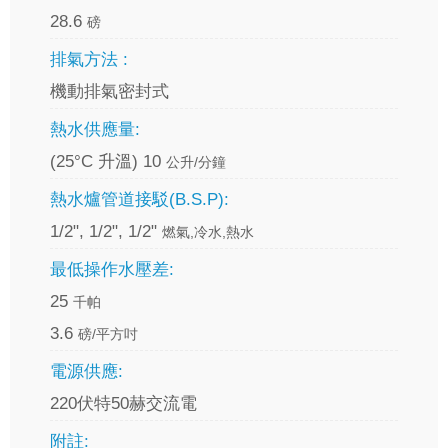
28.6
磅
排氣方法 :
機動排氣密封式
熱水供應量:
(25°C 升溫) 10
公升/分鐘
熱水爐管道接駁(B.S.P):
1/2", 1/2", 1/2"
燃氣,冷水,熱水
最低操作水壓差:
25
千帕
3.6
磅/平方吋
電源供應:
220伏特50赫交流電
附註: