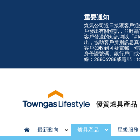
重要通知
煤氣公司近日接獲客戶通
戶發出有關短訊，並呼籲
客戶發送的短訊均以「#Town
出，協助客戶辨別訊息
客戶如收到可疑電郵、短
身份證號碼、銀行戶口或
線：28806988或電郵：tow
優質爐具產品
最新動向
爐具產品
星級服務