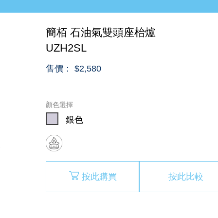
簡栢 石油氣雙頭座枱爐
UZH2SL
售價： $2,580
顏色選擇
銀色
按此購買
按此比較