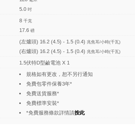
5.0
吋
8
千克
17.6
磅
(左爐頭) 16.2 (4.5) - 1.5 (0.4)
兆焦耳/小時(千瓦)
(右爐頭) 16.2 (4.5) - 1.5 (0.4)
兆焦耳/小時(千瓦)
1.5伏特D型鹼電池 X 1
規格如有更改，恕不另行通知
免費包零件保養3年*
免費送貨服務*
免費標準安裝*
*免費服務條款詳情請
按此