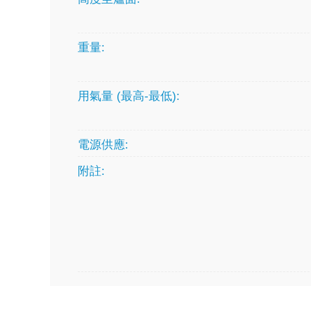
重量:
用氣量 (最高-最低):
電源供應:
附註: