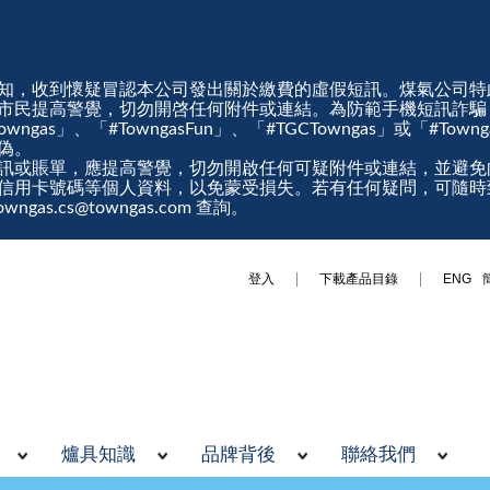
知，收到懷疑冒認本公司發出關於繳費的虛假短訊。煤氣公司特
市民提高警覺，切勿開啓任何附件或連結。為防範手機短訊詐騙
gas」、「#TowngasFun」、「#TGCTowngas」或「#Tow
真偽。
訊或賬單，應提高警覺，切勿開啟任何可疑附件或連結，並避免
信用卡號碼等個人資料，以免蒙受損失。若有任何疑問，可隨時
ngas.cs@towngas.com 查詢。
登入
下載產品目錄
ENG
爐具知識
品牌背後
聯絡我們