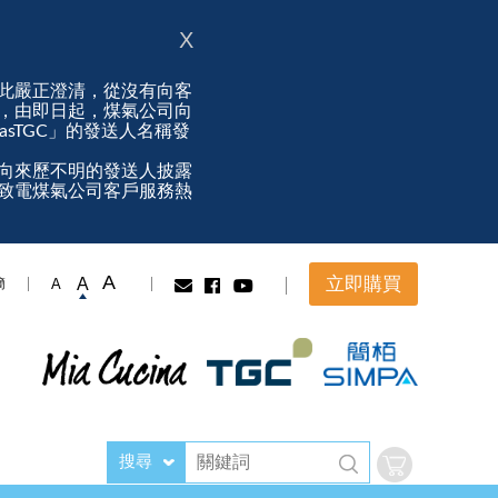
X
此嚴正澄清，從沒有向客
，由即日起，煤氣公司向
ngasTGC」的發送人名稱發
向來歷不明的發送人披露
致電煤氣公司客戶服務熱
A
立即購買
A
A
簡
搜尋