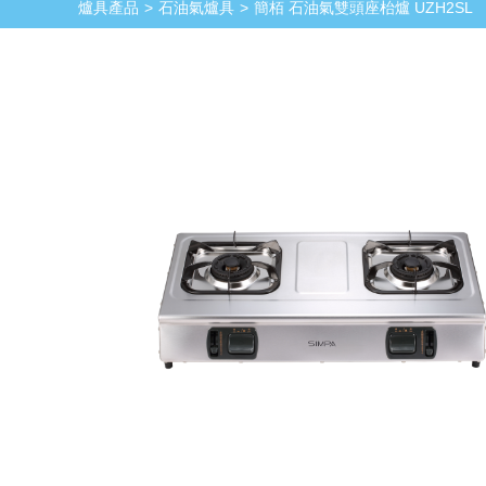
爐具產品
石油氣爐具
簡栢 石油氣雙頭座枱爐 UZH2SL