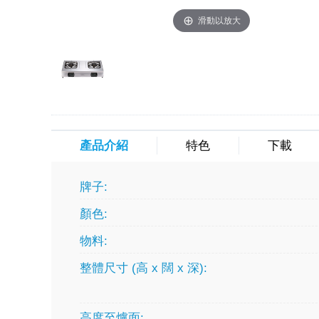
滑動以放大
產品介紹
特色
下載
牌子:
顏色:
物料:
整體尺寸 (高 x 闊 x 深):
高度至爐面: