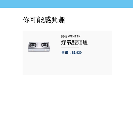
你可能感興趣
簡栢 WZH2SK
煤氣雙頭爐
售價：
$1,930