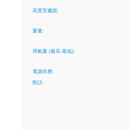
高度至爐面:
重量:
用氣量 (最高-最低):
電源供應:
附註: