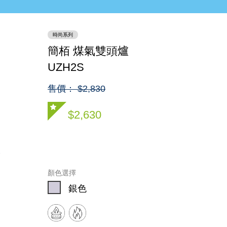
時尚系列
簡栢 煤氣雙頭爐
UZH2S
售價： $2,830
$2,630
顏色選擇
銀色