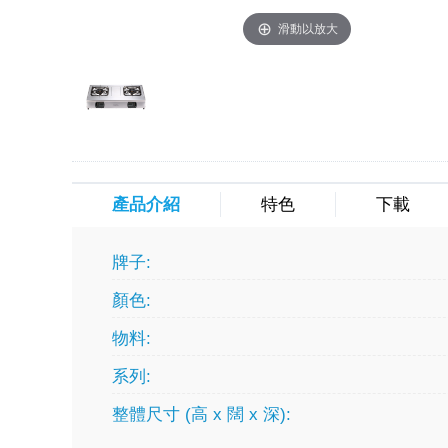
滑動以放大
產品介紹
特色
下載
牌子:
顏色:
物料:
系列:
整體尺寸 (高 x 闊 x 深):