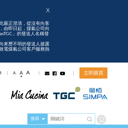
X
此嚴正澄清，從沒有向客
，由即日起，煤氣公司向
ngasTGC」的發送人名稱發
向來歷不明的發送人披露
致電煤氣公司客戶服務熱
A
立即購買
A
A
簡
搜尋