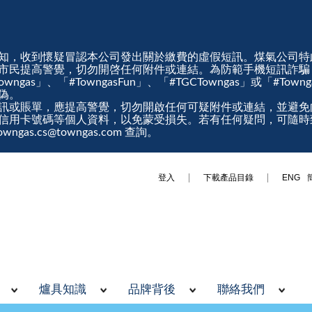
知，收到懷疑冒認本公司發出關於繳費的虛假短訊。煤氣公司特
市民提高警覺，切勿開啓任何附件或連結。為防範手機短訊詐騙
gas」、「#TowngasFun」、「#TGCTowngas」或「#Tow
真偽。
訊或賬單，應提高警覺，切勿開啟任何可疑附件或連結，並避免
信用卡號碼等個人資料，以免蒙受損失。若有任何疑問，可隨時
ngas.cs@towngas.com 查詢。
登入
下載產品目錄
ENG
爐具知識
品牌背後
聯絡我們