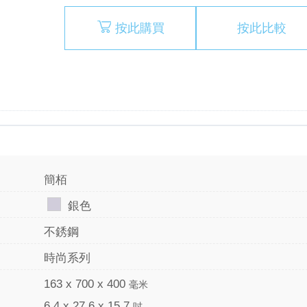
按此購買
按此比較
簡栢
銀色
不銹鋼
時尚系列
163 x 700 x 400
毫米
6.4 x 27.6 x 15.7
吋