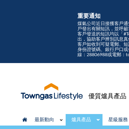
重要通知
煤氣公司近日接獲客戶通
戶發出有關短訊，並呼籲
客戶發送的短訊均以「#Town
出，協助客戶辨別訊息
客戶如收到可疑電郵、短
身份證號碼、銀行戶口或
線：28806988或電郵：tow
優質爐具產品
最新動向
爐具產品
星級服務