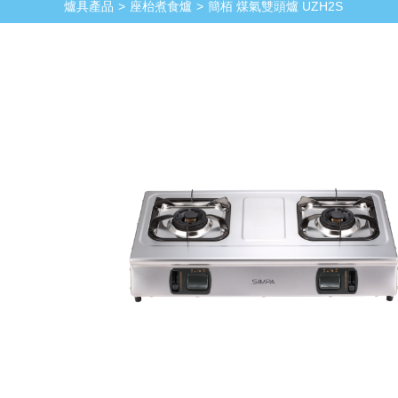
爐具產品
座枱煮食爐
簡栢 煤氣雙頭爐 UZH2S