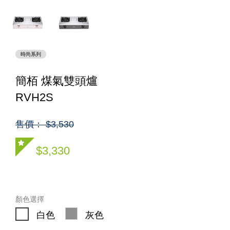
時尚系列
簡栢 煤氣雙頭爐
RVH2S
售價： $3,530
$3,330
顏色選擇
白色
灰色