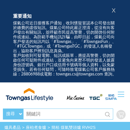
X
重要通知
煤氣公司近日接獲客戶通知，收到懷疑冒認本公司發出關
於繳費的虛假短訊。煤氣公司特此嚴正澄清，從沒有向客
戶發出有關短訊，並呼籲市民提高警覺，切勿開啓任何附
件或連結。為防範手機短訊詐騙，由即日起，煤氣公司向
客戶發送的短訊均以「#Towngas」、「#TowngasFun」、
「#TGCTowngas」或「#TowngasTGC」的發送人名稱發
出，協助客戶辨別訊息真偽。
客戶如收到可疑電郵、短訊或賬單，應提高警覺，切勿開
啟任何可疑附件或連結，並避免向來歷不明的發送人披露
身份證號碼、銀行戶口或信用卡號碼等個人資料，以免蒙
受損失。若有任何疑問，可隨時致電煤氣公司客戶服務熱
線：28806988或電郵：towngas.cs@towngas.com 查詢。
搜尋
爐具產品
座枱煮食爐
簡栢 煤氣雙頭爐 RVH2S