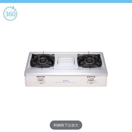
輕觸兩下以放大