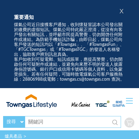
X
重要通知
煤氣公司近日接獲客戶通知，收到懷疑冒認本公司發出關
於繳費的虛假短訊。煤氣公司特此嚴正澄清，從沒有向客
戶發出有關短訊，並呼籲市民提高警覺，切勿開啓任何附
件或連結。為防範手機短訊詐騙，由即日起，煤氣公司向
客戶發送的短訊均以「#Towngas」、「#TowngasFun」、
「#TGCTowngas」或「#TowngasTGC」的發送人名稱發
出，協助客戶辨別訊息真偽。
客戶如收到可疑電郵、短訊或賬單，應提高警覺，切勿開
啟任何可疑附件或連結，並避免向來歷不明的發送人披露
身份證號碼、銀行戶口或信用卡號碼等個人資料，以免蒙
受損失。若有任何疑問，可隨時致電煤氣公司客戶服務熱
線：28806988或電郵：towngas.cs@towngas.com 查詢。
搜尋
爐具產品