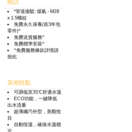
附註
*管道接駁: 煤氣 - M28
x 1.5螺紋
免費永久保養(首3年包
零件)^
免費送貨服務^
免費標準安裝^
^免費服務條款詳情請
按此
其他特點
可調低至35℃舒適水溫
ECO功能，一鍵降低
出水流量
超薄纖巧外型，美觀悅
目
自動恆溫，確保水溫穩
定