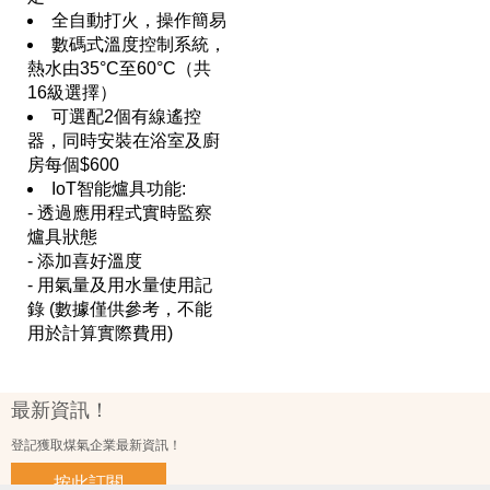
全自動打火，操作簡易
數碼式溫度控制系統，
熱水由35°C至60°C（共
16級選擇）
可選配2個有線遙控
器，同時安裝在浴室及廚
房每個$600
IoT智能爐具功能:
- 透過應用程式實時監察
爐具狀態
- 添加喜好溫度
- 用氣量及用水量使用記
錄 (數據僅供參考，不能
用於計算實際費用)
最新資訊！
登記獲取煤氣企業最新資訊！
按此訂閱