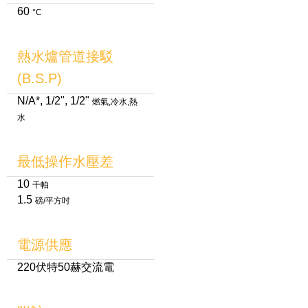
60
°C
熱水爐管道接駁
(B.S.P)
N/A*, 1/2", 1/2"
燃氣,冷水,熱
水
最低操作水壓差
10
千帕
1.5
磅/平方吋
電源供應
220伏特50赫交流電