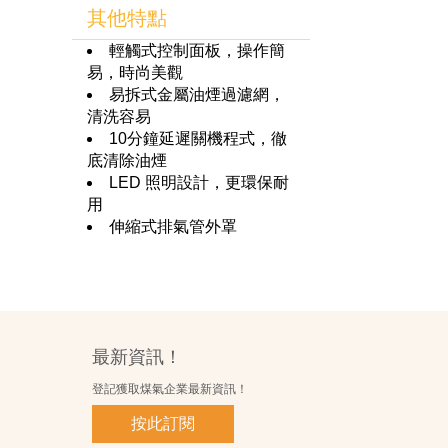
其他特點
輕觸式控制面板，操作簡
易，時尚美觀
易拆式金屬油煙過濾網，
清洗容易
10分鐘延遲關機程式，徹
底清除油煙
LED 照明設計，更環保耐
用
伸縮式排氣管外罩
最新資訊！
登記獲取煤氣企業最新資訊！
按此訂閱