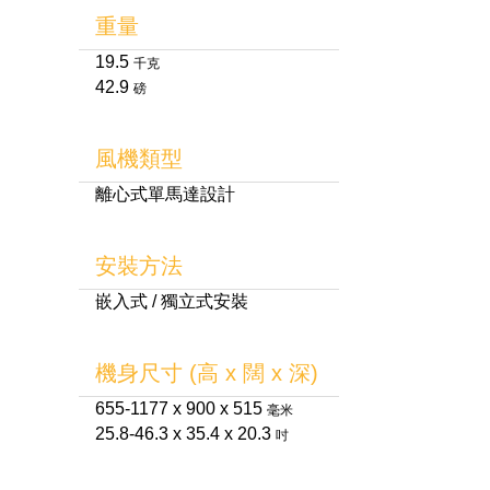
重量
19.5
千克
42.9
磅
風機類型
離心式單馬達設計
安裝方法
嵌入式 / 獨立式安裝
機身尺寸 (高 x 闊 x 深)
655-1177 x 900 x 515
毫米
25.8-46.3 x 35.4 x 20.3
吋