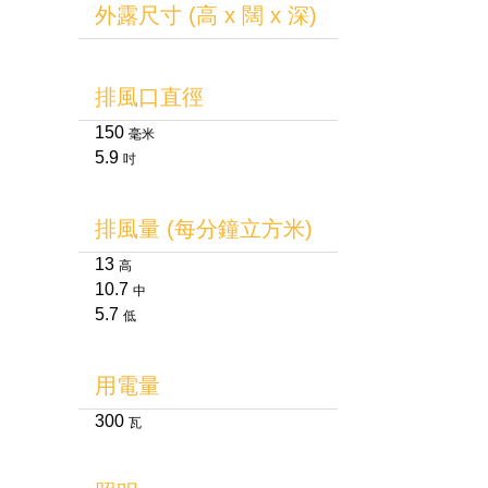
外露尺寸 (高 x 闊 x 深)
排風口直徑
150
毫米
5.9
吋
排風量 (每分鐘立方米)
13
高
10.7
中
5.7
低
用電量
300
瓦