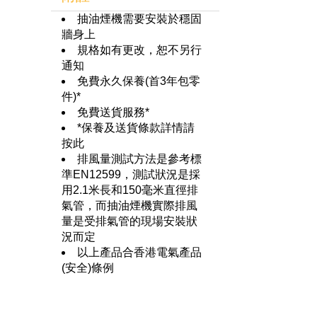
抽油煙機需要安裝於穩固
牆身上
規格如有更改，恕不另行
通知
免費永久保養(首3年包零
件)*
免費送貨服務*
*保養及送貨條款詳情請
按此
排風量測試方法是參考標
準EN12599，測試狀況是採
用2.1米長和150毫米直徑排
氣管，而抽油煙機實際排風
量是受排氣管的現場安裝狀
況而定
以上產品合香港電氣產品
(安全)條例