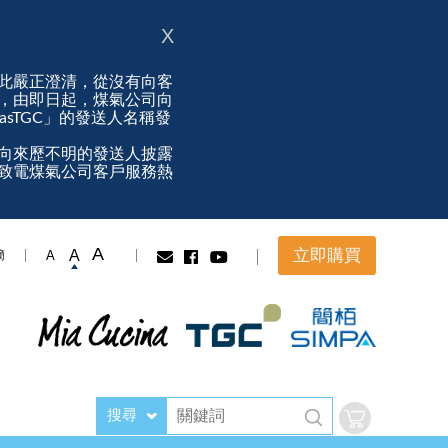
X
此嚴正澄清，從沒有向客
，由即日起，煤氣公司向
ngasTGC」的發送人名稱發
向來歷不明的發送人披露
致電煤氣公司客戶服務熱
A
立即購買
A
A
簡
搜尋