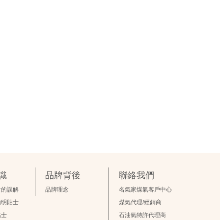
識
品牌背後
聯絡我們
食的誤解
品牌理念
名氣家煤氣客戶中心
精明貼士
煤氣代理/經銷商
貼士
石油氣特許代理商