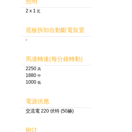
照明
2 x 1
瓦
底板拆卸自動斷電裝置
-
馬達轉速(每分鐘轉動)
2250
高
1880
中
1000
低
電源供應
交流電 220 伏特 (50赫)
附註