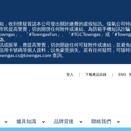
知，收到懷疑冒認本公司發出關於繳費的虛假短訊。煤氣公司特
市民提高警覺，切勿開啓任何附件或連結。為防範手機短訊詐騙
gas」、「#TowngasFun」、「#TGCTowngas」或「#Tow
真偽。
訊或賬單，應提高警覺，切勿開啟任何可疑附件或連結，並避免
信用卡號碼等個人資料，以免蒙受損失。若有任何疑問，可隨時
ngas.cs@towngas.com 查詢。
登入
下載產品目錄
ENG
爐具知識
品牌背後
聯絡我們