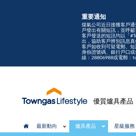
重要通知
煤氣公司近日接獲客戶通
戶發出有關短訊，並呼籲
客戶發送的短訊均以「#Town
出，協助客戶辨別訊息
客戶如收到可疑電郵、短
身份證號碼、銀行戶口或
線：28806988或電郵：tow
優質爐具產品
最新動向
爐具產品
星級服務