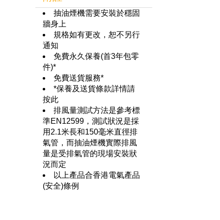
抽油煙機需要安裝於穩固
牆身上
規格如有更改，恕不另行
通知
免費永久保養(首3年包零
件)*
免費送貨服務*
*保養及送貨條款詳情請
按此
排風量測試方法是參考標
準EN12599，測試狀況是採
用2.1米長和150毫米直徑排
氣管，而抽油煙機實際排風
量是受排氣管的現場安裝狀
況而定
以上產品合香港電氣產品
(安全)條例