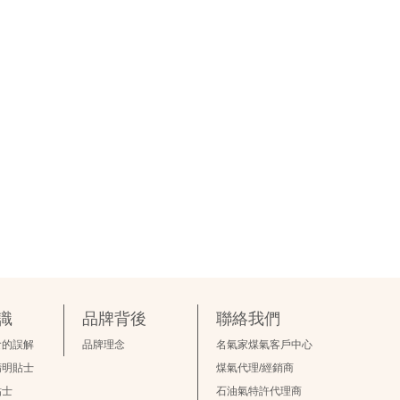
識
品牌背後
聯絡我們
食的誤解
品牌理念
名氣家煤氣客戶中心
精明貼士
煤氣代理/經銷商
貼士
石油氣特許代理商