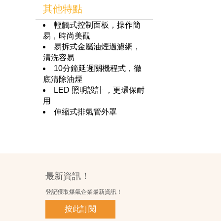
其他特點
輕觸式控制面板，操作簡
易，時尚美觀
易拆式金屬油煙過濾網，
清洗容易
10分鐘延遲關機程式，徹
底清除油煙
LED 照明設計 ，更環保耐
用
伸縮式排氣管外罩
最新資訊！
登記獲取煤氣企業最新資訊！
按此訂閱