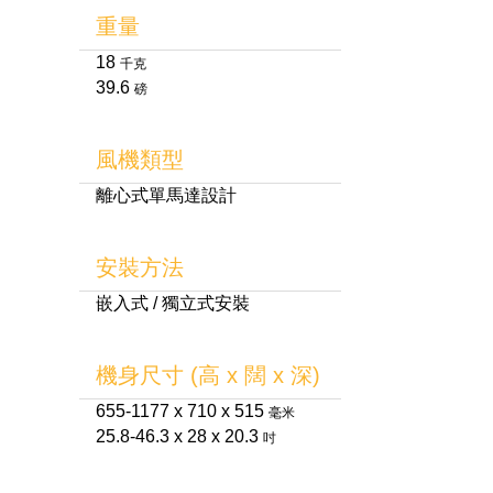
重量
18
千克
39.6
磅
風機類型
離心式單馬達設計
安裝方法
嵌入式 / 獨立式安裝
機身尺寸 (高 x 闊 x 深)
655-1177 x 710 x 515
毫米
25.8-46.3 x 28 x 20.3
吋