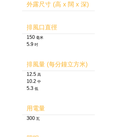
外露尺寸 (高 x 闊 x 深)
排風口直徑
150
毫米
5.9
吋
排風量 (每分鐘立方米)
12.5
高
10.2
中
5.3
低
用電量
300
瓦