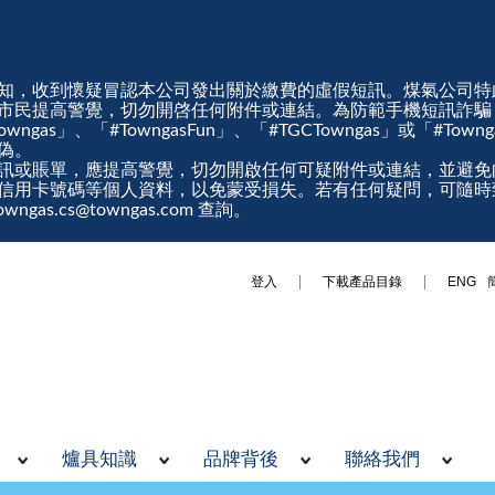
知，收到懷疑冒認本公司發出關於繳費的虛假短訊。煤氣公司特
市民提高警覺，切勿開啓任何附件或連結。為防範手機短訊詐騙
gas」、「#TowngasFun」、「#TGCTowngas」或「#Tow
真偽。
訊或賬單，應提高警覺，切勿開啟任何可疑附件或連結，並避免
信用卡號碼等個人資料，以免蒙受損失。若有任何疑問，可隨時
ngas.cs@towngas.com 查詢。
登入
下載產品目錄
ENG
爐具知識
品牌背後
聯絡我們