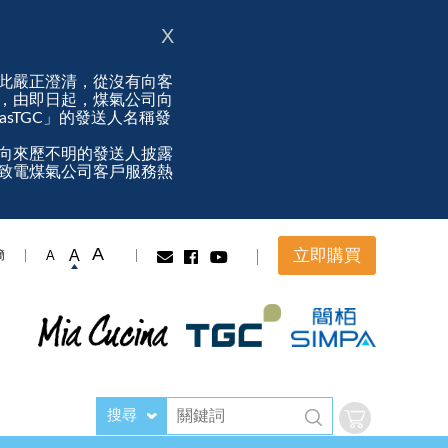
X
此嚴正澄清，從沒有向客
，由即日起，煤氣公司向
ngasTGC」的發送人名稱發
向來歷不明的發送人披露
致電煤氣公司客戶服務熱
A
立即購買
A
A
簡
搜尋