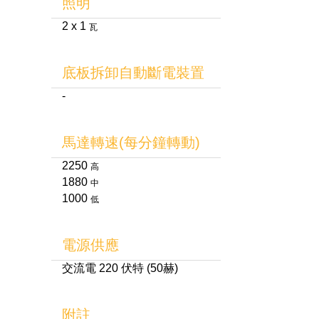
照明
2 x 1
瓦
底板拆卸自動斷電裝置
-
馬達轉速(每分鐘轉動)
2250
高
1880
中
1000
低
電源供應
交流電 220 伏特 (50赫)
附註