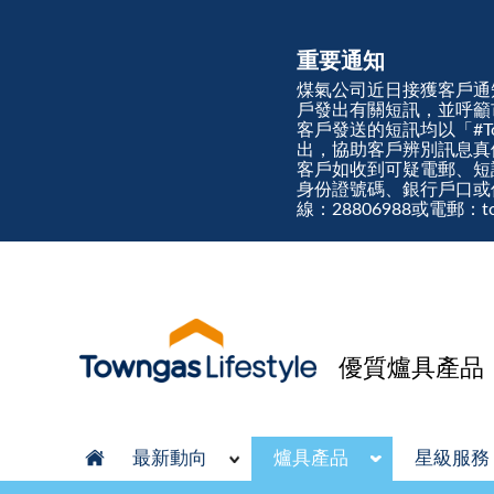
重要通知
煤氣公司近日接獲客戶通
戶發出有關短訊，並呼籲
客戶發送的短訊均以「#Town
出，協助客戶辨別訊息
客戶如收到可疑電郵、短
身份證號碼、銀行戶口或
線：28806988或電郵：tow
優質爐具產品
最新動向
爐具產品
星級服務