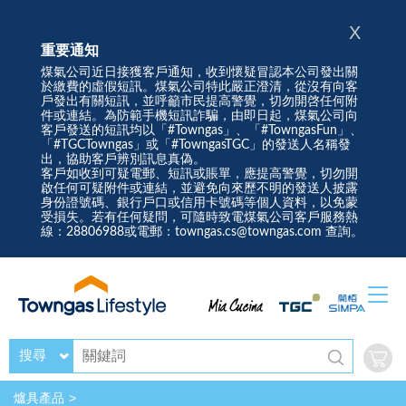
X
重要通知
煤氣公司近日接獲客戶通知，收到懷疑冒認本公司發出關
於繳費的虛假短訊。煤氣公司特此嚴正澄清，從沒有向客
戶發出有關短訊，並呼籲市民提高警覺，切勿開啓任何附
件或連結。為防範手機短訊詐騙，由即日起，煤氣公司向
客戶發送的短訊均以「#Towngas」、「#TowngasFun」、
「#TGCTowngas」或「#TowngasTGC」的發送人名稱發
出，協助客戶辨別訊息真偽。
客戶如收到可疑電郵、短訊或賬單，應提高警覺，切勿開
啟任何可疑附件或連結，並避免向來歷不明的發送人披露
身份證號碼、銀行戶口或信用卡號碼等個人資料，以免蒙
受損失。若有任何疑問，可隨時致電煤氣公司客戶服務熱
線：28806988或電郵：towngas.cs@towngas.com 查詢。
搜尋
爐具產品