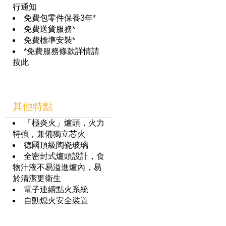
行通知
免費包零件保養3年*
免費送貨服務*
免費標準安裝*
*免費服務條款詳情請
按此
其他特點
「極炎火」爐頭，火力
特強，兼備獨立芯火
德國頂級陶瓷玻璃
全密封式爐頭設計，食
物汁液不易溢進爐內，易
於清潔更衛生
電子連續點火系統
自動熄火安全裝置