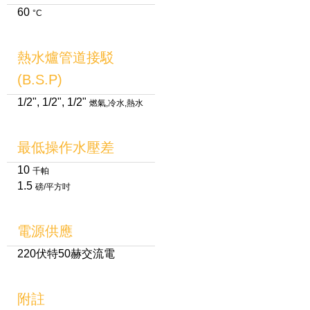
60
°C
熱水爐管道接駁
(B.S.P)
1/2", 1/2", 1/2"
燃氣,冷水,熱水
最低操作水壓差
10
千帕
1.5
磅/平方吋
電源供應
220伏特50赫交流電
附註