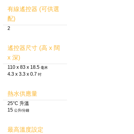
有線遙控器 (可供選
配)
2
遙控器尺寸 (高 x 闊
x 深)
110 x 83 x 18.5
毫米
4.3 x 3.3 x 0.7
吋
熱水供應量
25°C 升溫
15
公升/分鐘
最高溫度設定