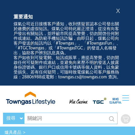
X
重要通知
煤氣公司近日接獲客戶通知，收到懷疑冒認本公司發出關
於繳費的虛假短訊。煤氣公司特此嚴正澄清，從沒有向客
戶發出有關短訊，並呼籲市民提高警覺，切勿開啓任何附
件或連結。為防範手機短訊詐騙，由即日起，煤氣公司向
客戶發送的短訊均以「#Towngas」、「#TowngasFun」、
「#TGCTowngas」或「#TowngasTGC」的發送人名稱發
出，協助客戶辨別訊息真偽。
客戶如收到可疑電郵、短訊或賬單，應提高警覺，切勿開
啟任何可疑附件或連結，並避免向來歷不明的發送人披露
身份證號碼、銀行戶口或信用卡號碼等個人資料，以免蒙
受損失。若有任何疑問，可隨時致電煤氣公司客戶服務熱
線：28806988或電郵：towngas.cs@towngas.com 查詢。
搜尋
爐具產品