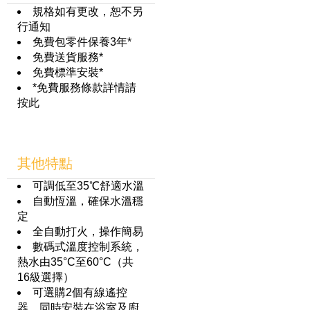
規格如有更改，恕不另
行通知
免費包零件保養3年*
免費送貨服務*
免費標準安裝*
*免費服務條款詳情請
按此
其他特點
可調低至35℃舒適水溫
自動恆溫，確保水溫穩
定
全自動打火，操作簡易
數碼式溫度控制系統，
熱水由35°C至60°C（共
16級選擇）
可選購2個有線遙控
器，同時安裝在浴室及廚