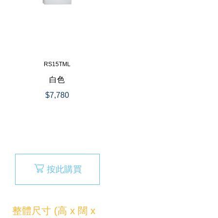
RS15TML
白色
$7,780
按此購買
整體尺寸 (高 x 闊 x