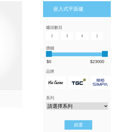
嵌入式平面爐
爐頭數目
2
3
4
1
價錢
品牌
系列