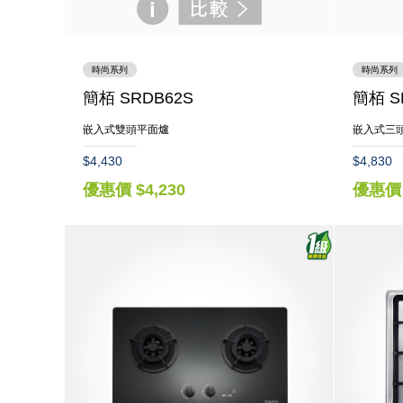
時尚系列
時尚系列
簡栢 SRDB62S
簡栢 S
嵌入式雙頭平面爐
嵌入式三
$4,430
$4,830
優惠價 $4,230
優惠價 