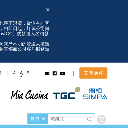
X
此嚴正澄清，從沒有向客
，由即日起，煤氣公司向
ngasTGC」的發送人名稱發
向來歷不明的發送人披露
致電煤氣公司客戶服務熱
A
立即購買
A
A
簡
搜尋