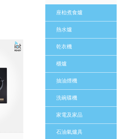
座枱煮食爐
熱水爐
乾衣機
櫃爐
抽油煙機
洗碗碟機
家電及家品
石油氣爐具