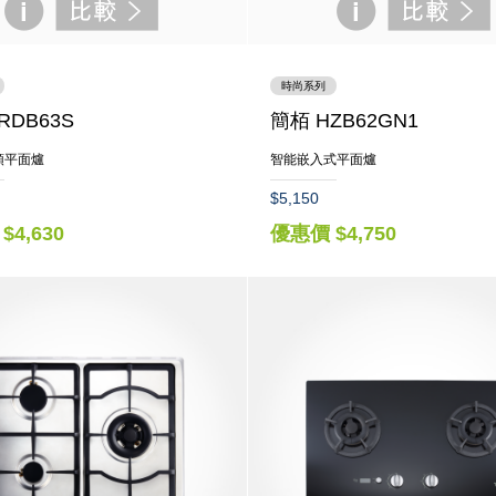
時尚系列
RDB63S
簡栢 HZB62GN1
頭平面爐
智能嵌入式平面爐
$5,150
$4,630
優惠價 $4,750