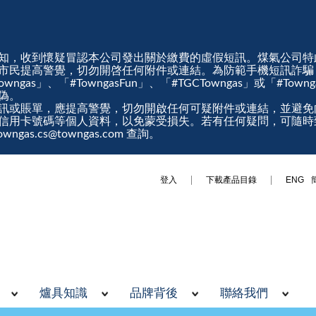
知，收到懷疑冒認本公司發出關於繳費的虛假短訊。煤氣公司特
市民提高警覺，切勿開啓任何附件或連結。為防範手機短訊詐騙
gas」、「#TowngasFun」、「#TGCTowngas」或「#Tow
真偽。
訊或賬單，應提高警覺，切勿開啟任何可疑附件或連結，並避免
信用卡號碼等個人資料，以免蒙受損失。若有任何疑問，可隨時
ngas.cs@towngas.com 查詢。
登入
下載產品目錄
ENG
爐具知識
品牌背後
聯絡我們