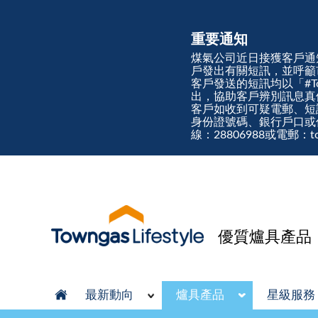
重要通知
煤氣公司近日接獲客戶通
戶發出有關短訊，並呼籲
客戶發送的短訊均以「#Town
出，協助客戶辨別訊息
客戶如收到可疑電郵、短
身份證號碼、銀行戶口或
線：28806988或電郵：tow
優質爐具產品
最新動向
爐具產品
星級服務