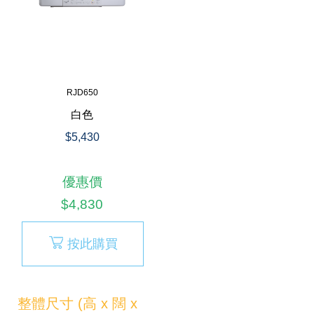
RJD650
白色
$5,430
優惠價
$4,830
按此購買
整體尺寸 (高 x 闊 x