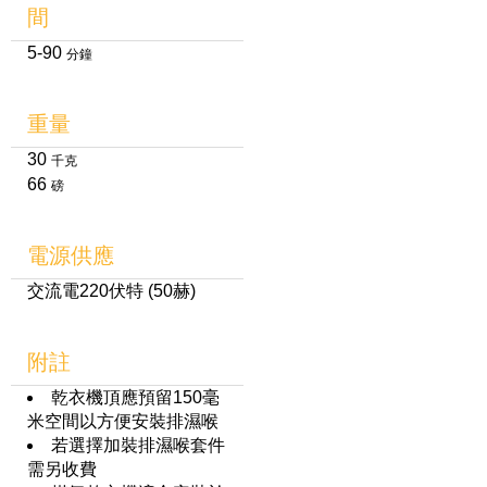
間
5-90
分鐘
重量
30
千克
66
磅
電源供應
交流電220伏特 (50赫)
附註
乾衣機頂應預留150毫
米空間以方便安裝排濕喉
若選擇加裝排濕喉套件
需另收費