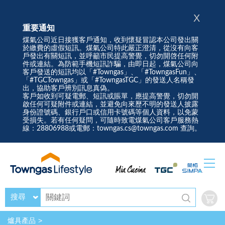
X
重要通知
煤氣公司近日接獲客戶通知，收到懷疑冒認本公司發出關
於繳費的虛假短訊。煤氣公司特此嚴正澄清，從沒有向客
戶發出有關短訊，並呼籲市民提高警覺，切勿開啓任何附
件或連結。為防範手機短訊詐騙，由即日起，煤氣公司向
客戶發送的短訊均以「#Towngas」、「#TowngasFun」、
「#TGCTowngas」或「#TowngasTGC」的發送人名稱發
出，協助客戶辨別訊息真偽。
客戶如收到可疑電郵、短訊或賬單，應提高警覺，切勿開
啟任何可疑附件或連結，並避免向來歷不明的發送人披露
身份證號碼、銀行戶口或信用卡號碼等個人資料，以免蒙
受損失。若有任何疑問，可隨時致電煤氣公司客戶服務熱
線：28806988或電郵：towngas.cs@towngas.com 查詢。
搜尋
爐具產品