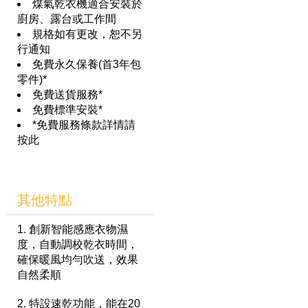
煤氣乾衣機適合安裝於
廚房、露台或工作間
規格如有更改，恕不另
行通知
免費永久保養(首3年包
零件)*
免費送貨服務*
免費標準安裝*
*免費服務條款詳情請
按此
其他特點
1. 創新智能感應衣物濕
度，自動調校乾衣時間，
確保暖風均勻吹送，效果
自然柔順
2. 特設速乾功能，能在20