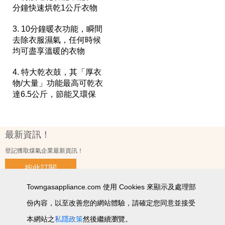
分鐘快速烘乾1公斤衣物
3. 10分鐘暖衣功能，瞬間
去除衣服濕氣，任何時候
均可盡享溫暖的衣物
4. 特大乾衣鼓，其「厚衣
物/大量」功能最高可乾衣
達6.5公斤，節能又環保
最新資訊！
登記獲取煤氣企業最新資訊！
按此訂閱
Towngasappliance.com 使用 Cookies 來顯示及處理部
份內容，以至改善您的網站體驗，請確定您同意並接受
使用條款及細則
私隱政策聲明
個人資料收集聲明
智能產品私隱政策
網站圖
本網站之
私隱政策
然後繼續瀏覽。