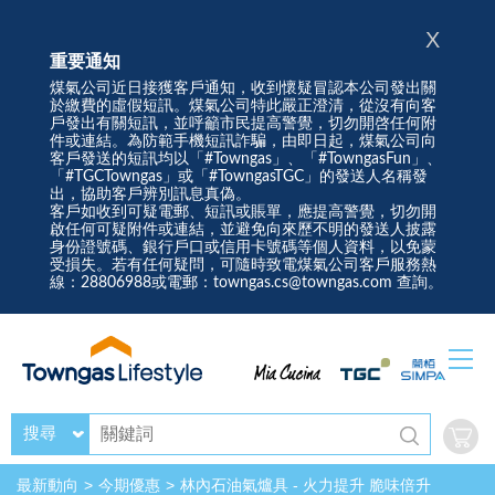
X
重要通知
煤氣公司近日接獲客戶通知，收到懷疑冒認本公司發出關
於繳費的虛假短訊。煤氣公司特此嚴正澄清，從沒有向客
戶發出有關短訊，並呼籲市民提高警覺，切勿開啓任何附
件或連結。為防範手機短訊詐騙，由即日起，煤氣公司向
客戶發送的短訊均以「#Towngas」、「#TowngasFun」、
「#TGCTowngas」或「#TowngasTGC」的發送人名稱發
出，協助客戶辨別訊息真偽。
客戶如收到可疑電郵、短訊或賬單，應提高警覺，切勿開
啟任何可疑附件或連結，並避免向來歷不明的發送人披露
身份證號碼、銀行戶口或信用卡號碼等個人資料，以免蒙
受損失。若有任何疑問，可隨時致電煤氣公司客戶服務熱
線：28806988或電郵：towngas.cs@towngas.com 查詢。
搜尋
最新動向
今期優惠
林內石油氣爐具 - 火力提升 脆味倍升