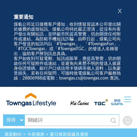
X
重要通知
煤氣公司近日接獲客戶通知，收到懷疑冒認本公司發出關
於繳費的虛假短訊。煤氣公司特此嚴正澄清，從沒有向客
戶發出有關短訊，並呼籲市民提高警覺，切勿開啓任何附
件或連結。為防範手機短訊詐騙，由即日起，煤氣公司向
客戶發送的短訊均以「#Towngas」、「#TowngasFun」、
「#TGCTowngas」或「#TowngasTGC」的發送人名稱發
出，協助客戶辨別訊息真偽。
客戶如收到可疑電郵、短訊或賬單，應提高警覺，切勿開
啟任何可疑附件或連結，並避免向來歷不明的發送人披露
身份證號碼、銀行戶口或信用卡號碼等個人資料，以免蒙
受損失。若有任何疑問，可隨時致電煤氣公司客戶服務熱
線：28806988或電郵：towngas.cs@towngas.com 查詢。
搜尋
最新動向
今期優惠
夏日煥新裝爐具優惠