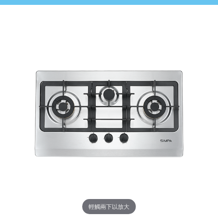
輕觸兩下以放大