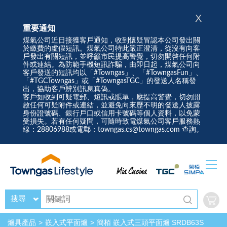
X
重要通知
煤氣公司近日接獲客戶通知，收到懷疑冒認本公司發出關
於繳費的虛假短訊。煤氣公司特此嚴正澄清，從沒有向客
戶發出有關短訊，並呼籲市民提高警覺，切勿開啓任何附
件或連結。為防範手機短訊詐騙，由即日起，煤氣公司向
客戶發送的短訊均以「#Towngas」、「#TowngasFun」、
「#TGCTowngas」或「#TowngasTGC」的發送人名稱發
出，協助客戶辨別訊息真偽。
客戶如收到可疑電郵、短訊或賬單，應提高警覺，切勿開
啟任何可疑附件或連結，並避免向來歷不明的發送人披露
身份證號碼、銀行戶口或信用卡號碼等個人資料，以免蒙
受損失。若有任何疑問，可隨時致電煤氣公司客戶服務熱
線：28806988或電郵：towngas.cs@towngas.com 查詢。
搜尋
爐具產品
嵌入式平面爐
簡栢 嵌入式三頭平面爐 SRDB63S