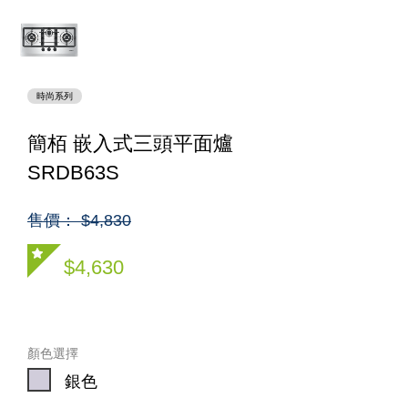
時尚系列
簡栢 嵌入式三頭平面爐
SRDB63S
售價： $4,830
$4,630
顏色選擇
銀色