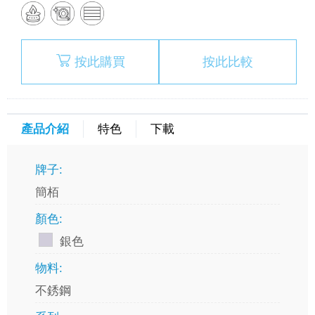
按此購買
按此比較
產品介紹
特色
下載
牌子:
簡栢
顏色:
銀色
物料:
不銹鋼