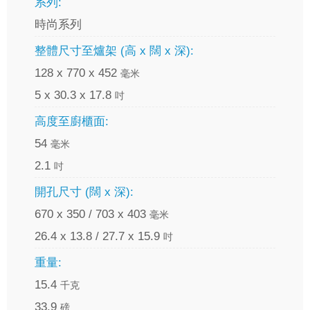
系列:
時尚系列
整體尺寸至爐架 (高 x 闊 x 深):
128 x 770 x 452
毫米
5 x 30.3 x 17.8
吋
高度至廚櫃面:
54
毫米
2.1
吋
開孔尺寸 (闊 x 深):
670 x 350 / 703 x 403
毫米
26.4 x 13.8 / 27.7 x 15.9
吋
重量:
15.4
千克
33.9
磅