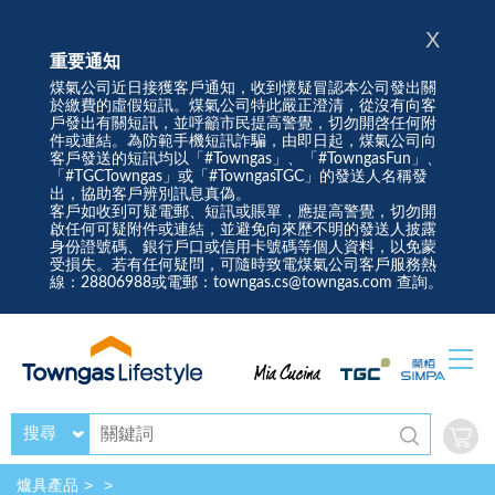
X
重要通知
煤氣公司近日接獲客戶通知，收到懷疑冒認本公司發出關
於繳費的虛假短訊。煤氣公司特此嚴正澄清，從沒有向客
戶發出有關短訊，並呼籲市民提高警覺，切勿開啓任何附
件或連結。為防範手機短訊詐騙，由即日起，煤氣公司向
客戶發送的短訊均以「#Towngas」、「#TowngasFun」、
「#TGCTowngas」或「#TowngasTGC」的發送人名稱發
出，協助客戶辨別訊息真偽。
客戶如收到可疑電郵、短訊或賬單，應提高警覺，切勿開
啟任何可疑附件或連結，並避免向來歷不明的發送人披露
身份證號碼、銀行戶口或信用卡號碼等個人資料，以免蒙
受損失。若有任何疑問，可隨時致電煤氣公司客戶服務熱
線：28806988或電郵：towngas.cs@towngas.com 查詢。
搜尋
爐具產品